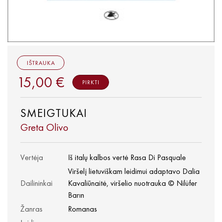
IŠTRAUKA
15,00 €
PIRKTI
SMEIGTUKAI
Greta Olivo
Vertėja
Iš italų kalbos vertė Rasa Di Pasquale
Viršelį lietuviškam leidimui adaptavo Dalia
Dailininkai
Kavaliūnaitė, viršelio nuotrauka © Nilüfer
Barın
Žanras
Romanas