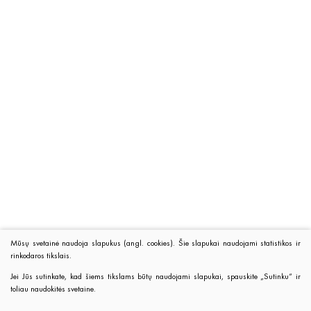
Mūsų svetainė naudoja slapukus (angl. cookies). Šie slapukai naudojami statistikos ir
rinkodaros tikslais.
Jei Jūs sutinkate, kad šiems tikslams būtų naudojami slapukai, spauskite „Sutinku“ ir
toliau naudokitės svetaine.