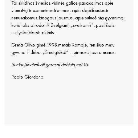
Tai sklidinas šviesios vidinės galios pasakojimas apie
vienatvę ir asmenines traumas, apie slapčiausius ir
nenusakomus žmogaus jausmus, apie suluošintą gyvenimą,
kuris toks atrodo tik žvelgiant, „sveikomis“, paviršiais
nuslystančiomis akimis.
Greta Olivo gimė 1993 metais Romoje, ten šiuo metu
gyvena ir dirba. „Smeigtukai“ – pirmasis jos romanas.
Sunku įsivaizduoti geresnį debiutą nei šis.
Paolo Giordano