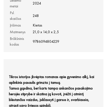
Leidimo
2024
metai
Psl.
248
skaičius
Įrišimas
Kietas
Matmenys
21,0 x 14,0 x 2,5
Brūkšninis
9786094804229
kodas
Tikros istorijos įkvėptas romanas apie gyvenimo alkį, kai
aplinkinis pasaulis grimzta į tamsą.
Tamsa gąsdina, bet kartu tampa ankančios pasakojimo
herojės stiprybe ir skatina ją kovoti, įrėžti į atmintį
blėstančius vaizdus, įsiklausyti į garsus ir, svarbiausia,
atrasti savo šviesos spindulį.