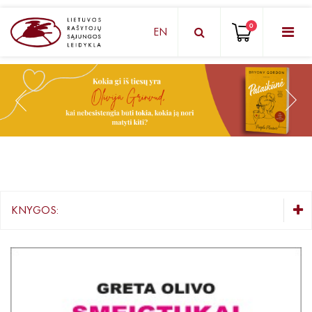
0
EN
KNYGŲ DĖŽUTĖ - STAIGMENA
Grožinė literatūra
Knygos vaikams ir paaugliams
Negrožinė literatūra
El. knygos
KNYGOS:
Audioknygos
KNYGŲ DĖŽUTĖ - STAIGMENA
Knygos su autografais
Grožinė literatūra
Knygos vaikams ir paaugliams
KNYGOS PIGIAU
Negrožinė literatūra