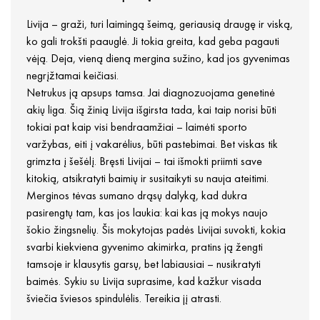
Livija – graži, turi laimingą šeimą, geriausią draugę ir viską,
ko gali trokšti paauglė. Ji tokia greita, kad geba pagauti
vėją. Deja, vieną dieną mergina sužino, kad jos gyvenimas
negrįžtamai keičiasi.
Netrukus ją apsups tamsa. Jai diagnozuojama genetinė
akių liga. Šią žinią Livija išgirsta tada, kai taip norisi būti
tokiai pat kaip visi bendraamžiai – laimėti sporto
varžybas, eiti į vakarėlius, būti pastebimai. Bet viskas tik
grimzta į šešėlį. Bręsti Livijai – tai išmokti priimti save
kitokią, atsikratyti baimių ir susitaikyti su nauja ateitimi.
Merginos tėvas sumano drąsų dalyką, kad dukra
pasirengtų tam, kas jos laukia: kai kas ją mokys naujo
šokio žingsnelių. Šis mokytojas padės Livijai suvokti, kokia
svarbi kiekviena gyvenimo akimirka, pratins ją žengti
tamsoje ir klausytis garsų, bet labiausiai – nusikratyti
baimės. Sykiu su Livija suprasime, kad kažkur visada
šviečia šviesos spindulėlis. Tereikia jį atrasti.