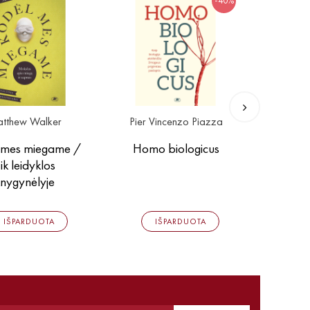
-40%
tthew Walker
Pier Vincenzo Piazza
B
 mes miegame /
Homo biologicus
Susipaž
ik leidyklos
nygynėlyje
8,00 
IŠPARDUOTA
IŠPARDUOTA
13,00 