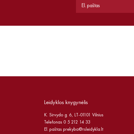
Leidyklos knygynėlis
K. Sirvydo g. 6, LT-01101 Vilnius
Telefonas 0 5 212 14 33
El. paštas
prekyba@rsleidykla.lt