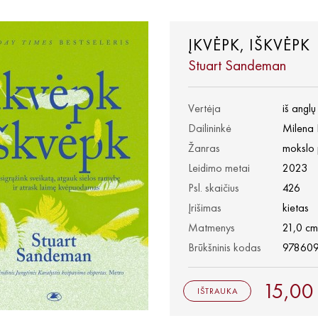
ĮKVĖPK, IŠKVĖPK
Stuart Sandeman
Vertėja
iš angl
Dailininkė
Milena 
Žanras
mokslo 
Leidimo metai
2023
Psl. skaičius
426
Įrišimas
kietas
Matmenys
21,0 cm
Brūkšninis kodas
97860
15,00
IŠTRAUKA