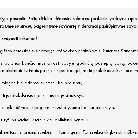
lyje pasaulio šalių didelio dėmesio sulaukęs praktinis vadovas apie
rotume su stresu, pagerintume savivertę ir deramai pasirūpintume savo 
 kvėpuoti tinkamai
!
agiškos netekties susidomėjęs kvėpavimo praktikomis, Stuartas Sandem
s autorius kviečia mus atrasti savyje glūdinčią paslėptą galią, pake
, moksliniais tyrimais pagrįsti ir per daugelį metų praktikos sukurti prati
 miegoti ir susidoroti su stresu bei skausmu;
nti jus stabdančius įsitikinimus ir jų atsisakyti;
 sutelkti dėmesį ir pagerinti rezultatyvumą bet kurioje srityje;
ti ryšį su savimi, kitais ir visu aplinkiniu pasauliu.
alime tapti stipresni, sveikesni ir laimingesni. Tam reikia tik įkvėpti ir iškvė