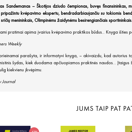
tas Sandemanas – Škotijos dziudo čempionas, buvęs finansininkas, muzi
 pripažintu kvėpavimo ekspertu, bendradarbiaujančiu su tokiomis bend
ų sričių menininkais, Olimpinėms žaidynėms besirengiančiais sportininkais
ami pratimai apima įvairius kvėpavimo praktikos būdus... Knyga išties pa
shers Weekly
 prieinamai parašyta, ir informatyvi knyga, – akivaizdu, kad autorius 
istinis šydas, kiek duodama apčiuopiamos praktinės naudos… Įtaigus šalt
sulig kiekvienu įkvėpimu.
y Journal
JUMS TAIP PAT PA