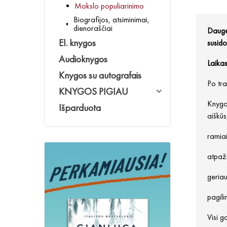
Mokslo populiarinimo
Biografijos, atsiminimai,
dienoraščiai
Dauge
El. knygos
susido
Audioknygos
Laikas
Knygos su autografais
Po tr
KNYGOS PIGIAU
Knygo
Išparduota
aiškūs
ramiai
atpaži
geriau
pagilin
Visi g