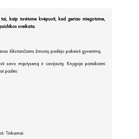
 tai, kaip turėtume kvėpuoti, kad geriau miegotume,
psichikos sveikata.
anas tūkstančiams žmonių padėjo pakeisti gyvenimą.
isti savo mąstyseną ir savijautą. Knygoje pateikiami
mai padės:
pti. Tinkamai.