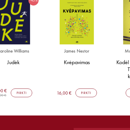
-43%
aroline Williams
James Nestor
Ma
Judėk
Kvėpavimas
Kodėl
T
k
00 €
16,00 €
PIRKTI
PIRKTI
00 €