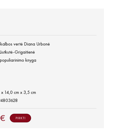
ų kalbos vertė Diana Urbonė
Liutkutė-Grigaitienė
populiarinimo knyga
 x 14,0 cm x 3,5 cm
94803628
 €
PIRKTI