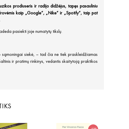
kos prodiuseris ir radijo didžėjus, tapęs pasauliniu
rovėmis kaip „Google“, „Nike“ ir „Spotify“, taip pat
.
deda pasiekti joje numatytų tikslų.
to sąmoningai siekė, – tad čia ne tiek praskleidžiamas
inis ir pratimų rinkinys, vedantis skaitytoją praktikos
TIKS