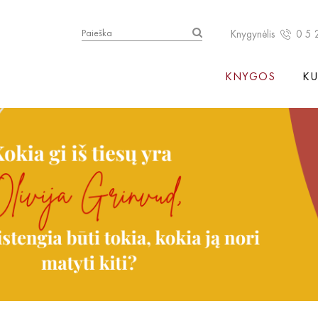
Knygynėlis
0 5 
KNYGOS
KU