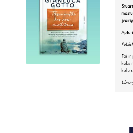
Stuar
mastu
įvairi
Aptari
Publi
Tai ir
koks m
keliu 
Librar