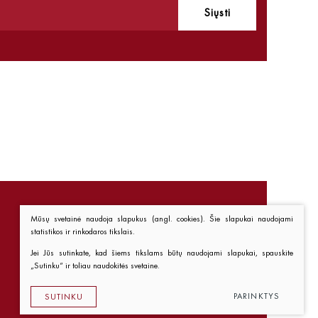
Siųsti
Mūsų svetainė naudoja slapukus (angl. cookies). Šie slapukai naudojami
statistikos ir rinkodaros tikslais.
Nuorodos
Jei Jūs sutinkate, kad šiems tikslams būtų naudojami slapukai, spauskite
„Sutinku“ ir toliau naudokitės svetaine.
Kaip pirkti
Taisyklės
PARINKTYS
SUTINKU
Privatumo politika