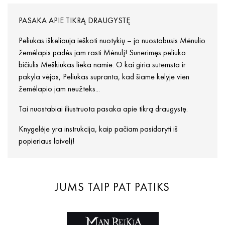
PASAKA APIE TIKRĄ DRAUGYSTĘ
Peliukas iškeliauja ieškoti nuotykių – jo nuostabusis Mėnulio
žemėlapis padės jam rasti Mėnulį! Sunerimęs peliuko
bičiulis Meškiukas lieka namie. O kai giria sutemsta ir
pakyla vėjas, Peliukas supranta, kad šiame kelyje vien
žemėlapio jam neužteks...
Tai nuostabiai iliustruota pasaka apie tikrą draugystę.
Knygelėje yra instrukcija, kaip pačiam pasidaryti iš
popieriaus laivelį!
JUMS TAIP PAT PATIKS