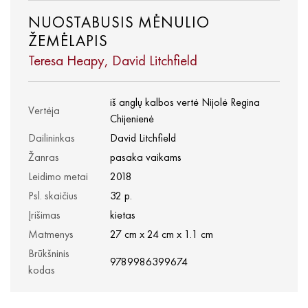
NUOSTABUSIS MĖNULIO
ŽEMĖLAPIS
Teresa Heapy, David Litchfield
iš anglų kalbos vertė Nijolė Regina
Vertėja
Chijenienė
Dailininkas
David Litchfield
Žanras
pasaka vaikams
Leidimo metai
2018
Psl. skaičius
32 p.
Įrišimas
kietas
Matmenys
27 cm x 24 cm x 1.1 cm
Brūkšninis
9789986399674
kodas