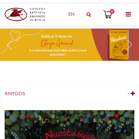
0
EN
KNYGŲ DĖŽUTĖ - STAIGMENA
Grožinė literatūra
Knygos vaikams ir paaugliams
Negrožinė literatūra
El. knygos
KNYGOS:
Audioknygos
KNYGŲ DĖŽUTĖ - STAIGMENA
Knygos su autografais
Grožinė literatūra
Knygos vaikams ir paaugliams
KNYGOS PIGIAU
Negrožinė literatūra