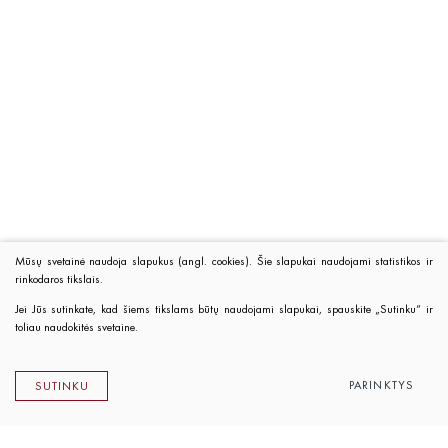
Mūsų svetainė naudoja slapukus (angl. cookies). Šie slapukai naudojami statistikos ir
rinkodaros tikslais.
Jei Jūs sutinkate, kad šiems tikslams būtų naudojami slapukai, spauskite „Sutinku“ ir
toliau naudokitės svetaine.
PARINKTYS
SUTINKU