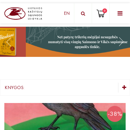
0
EN
KNYGŲ DĖŽUTĖ - STAIGMENA
Grožinė literatūra
Knygos vaikams ir paaugliams
Negrožinė literatūra
El. knygos
KNYGOS:
Audioknygos
KNYGŲ DĖŽUTĖ - STAIGMENA
Knygos su autografais
Grožinė literatūra
-38%
Knygos vaikams ir paaugliams
KNYGOS PIGIAU
Negrožinė literatūra