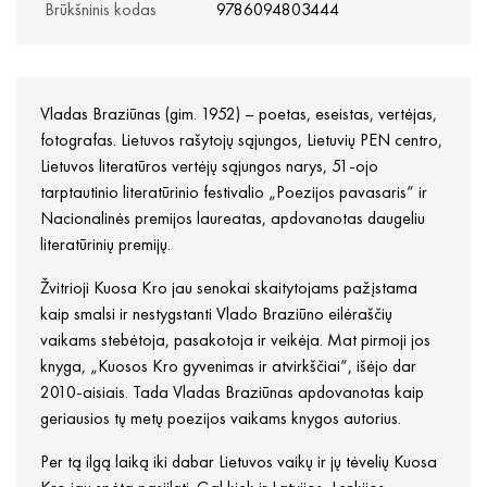
Brūkšninis kodas
9786094803444
Vladas Braziūnas (gim. 1952) – poetas, eseistas, vertėjas,
fotografas. Lietuvos rašytojų sąjungos, Lietuvių PEN centro,
Lietuvos literatūros vertėjų sąjungos narys, 51-ojo
tarptautinio literatūrinio festivalio „Poezijos pavasaris“ ir
Nacionalinės premijos laureatas, apdovanotas daugeliu
literatūrinių premijų.
Žvitrioji Kuosa Kro jau senokai skaitytojams pažįstama
kaip smalsi ir nestygstanti Vlado Braziūno eilėraščių
vaikams stebėtoja, pasakotoja ir veikėja. Mat pirmoji jos
knyga, „Kuosos Kro gyvenimas ir atvirkščiai“, išėjo dar
2010-aisiais. Tada Vladas Braziūnas apdovanotas kaip
geriausios tų metų poezijos vaikams knygos autorius.
Per tą ilgą laiką iki dabar Lietuvos vaikų ir jų tėvelių Kuosa