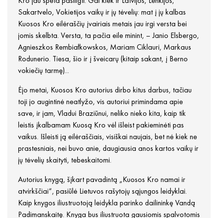
Kro jau spėta pasiilgti. Gal kiek ir Latvijos, Lenkijos,
Sakartvelo, Vokietijos vaikų ir jų tėvelių: mat į jų kalbas
Kuosos Kro eilėraščių įvairiais metais jau irgi versta bei
jomis skelbta. Versta, ta pačia eile minint, – Janio Elsbergo,
Agnieszkos Rembiałkowskos, Mariam Ciklauri, Markaus
Rodunerio. Tiesa, šio ir į šveicarų (kitaip sakant, į Berno
vokiečių tarmę)...
Ėjo metai, Kuosos Kro autorius dirbo kitus darbus, tačiau
toji jo augintinė neatlyžo, vis autoriui primindama apie
save, ir jam, Vladui Braziūnui, neliko nieko kita, kaip tik
leistis įkalbamam Kuosą Kro vėl išleist pakieminėti pas
vaikus. Išleisti ją eilėraščiais, visiškai naujais, bet nė kiek ne
prastesniais, nei buvo anie, daugiausia anos kartos vaikų ir
jų tėvelių skaityti, tebeskaitomi.
Autorius knygą, šįkart pavadintą „Kuosos Kro namai ir
atvirkščiai“, pasiūlė Lietuvos rašytojų sąjungos leidyklai.
Kaip knygos iliustruotoją leidykla parinko dailininkę Vandą
Padimanskaitę. Knyga bus iliustruota gausiomis spalvotomis