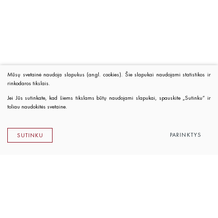
Mūsų svetainė naudoja slapukus (angl. cookies). Šie slapukai naudojami statistikos ir
rinkodaros tikslais.
Jei Jūs sutinkate, kad šiems tikslams būtų naudojami slapukai, spauskite „Sutinku“ ir
toliau naudokitės svetaine.
PARINKTYS
SUTINKU
Lietuvos rašytojų sąjungos leidykla
K. Sirvydo g. 6, LT-01101 Vilnius