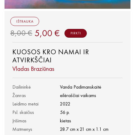
IŠTRAUKA
5,00 €
8,00 €
PIRKTI
KUOSOS KRO NAMAI IR
ATVIRKŠČIAI
Vladas Braziūnas
Dailininkė
Vanda Padimanskaitė
Žanras
eilėraščiai vaikams
Leidimo metai
2022
Psl. skaičius
56 p.
Įrišimas
kietas
Matmenys
28.7 cm x 21 cm x 1.1 cm