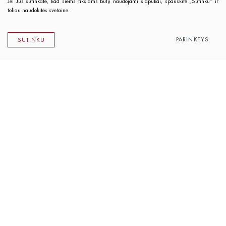
Jei Jūs sutinkate, kad šiems tikslams būtų naudojami slapukai, spauskite „Sutinku“ ir
toliau naudokitės svetaine.
PARINKTYS
SUTINKU
Lietuvos rašytojų sąjungos leidykla
K. Sirvydo g. 6, LT-01101 Vilnius
Telefonas 0 5 262 89 45
El. paštas
info@rsleidykla.lt
Leidyklos knygynėlis
K. Sirvydo g. 6, LT-01101 Vilnius
Telefonas 0 5 212 14 33