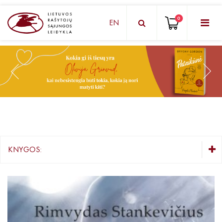
0
EN
KNYGŲ DĖŽUTĖ - STAIGMENA
Grožinė literatūra
Knygos vaikams ir paaugliams
Negrožinė literatūra
El. knygos
KNYGOS:
Audioknygos
KNYGŲ DĖŽUTĖ - STAIGMENA
Knygos su autografais
Grožinė literatūra
Knygos vaikams ir paaugliams
KNYGOS PIGIAU
Negrožinė literatūra