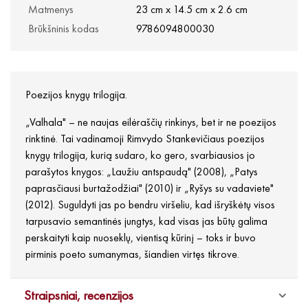
Matmenys
23 cm x 14.5 cm x 2.6 cm
Brūkšninis kodas
9786094800030
Poezijos knygų trilogija.
„Valhala" – ne naujas eilėraščių rinkinys, bet ir ne poezijos
rinktinė. Tai vadinamoji Rimvydo Stankevičiaus poezijos
knygų trilogija, kurią sudaro, ko gero, svarbiausios jo
parašytos knygos: „Laužiu antspaudą" (2008), „Patys
paprasčiausi burtažodžiai" (2010) ir „Ryšys su vadaviete"
(2012). Suguldyti jas po bendru viršeliu, kad išryškėtų visos
tarpusavio semantinės jungtys, kad visas jas būtų galima
perskaityti kaip nuoseklų, vientisą kūrinį – toks ir buvo
pirminis poeto sumanymas, šiandien virtęs tikrove.
Straipsniai, recenzijos