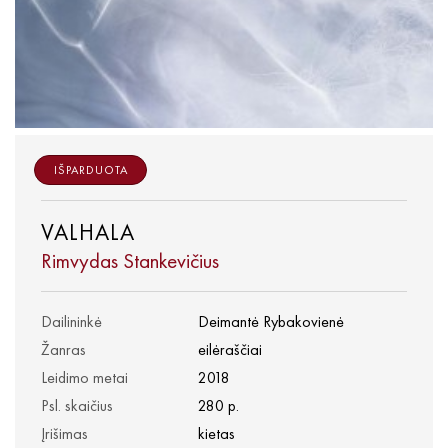
IŠPARDUOTA
VALHALA
Rimvydas Stankevičius
Dailininkė
Deimantė Rybakovienė
Žanras
eilėraščiai
Leidimo metai
2018
Psl. skaičius
280 p.
Įrišimas
kietas