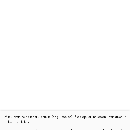
Mūsų svetainė naudoja slapukus (angl. cookies). Šie slapukai naudojami statistikos ir
rinkodaros tikslais.