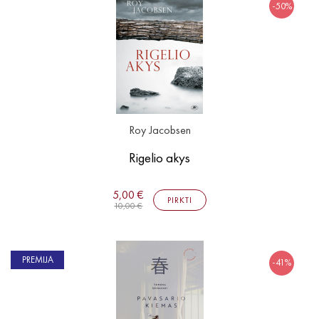
-50%
Roy Jacobsen
Rigelio akys
5,00 €
PIRKTI
10,00 €
PREMIJA
-41%