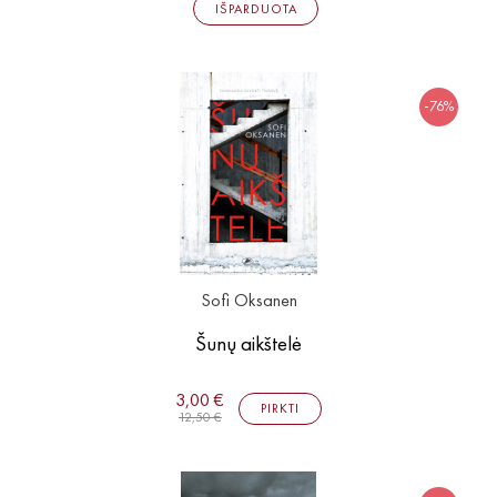
IŠPARDUOTA
-76%
Sofi Oksanen
Šunų aikštelė
3,00 €
PIRKTI
12,50 €