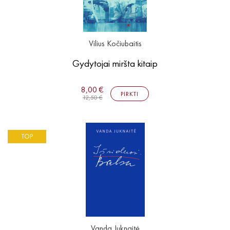
Vilius Kočiubaitis
Gydytojai miršta kitaip
8,00 €
PIRKTI
12,50 €
TOP
Vanda Juknaitė