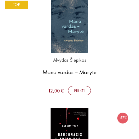
TOP
Alvydas Šlepikas
Mano vardas – Marytė
12,00 €
PIRKTI
-57%