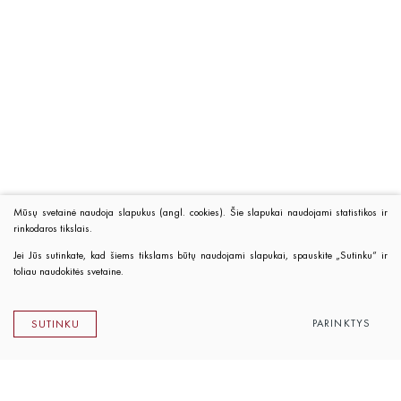
Mūsų svetainė naudoja slapukus (angl. cookies). Šie slapukai naudojami statistikos ir
rinkodaros tikslais.
Jei Jūs sutinkate, kad šiems tikslams būtų naudojami slapukai, spauskite „Sutinku“ ir
toliau naudokitės svetaine.
PARINKTYS
SUTINKU