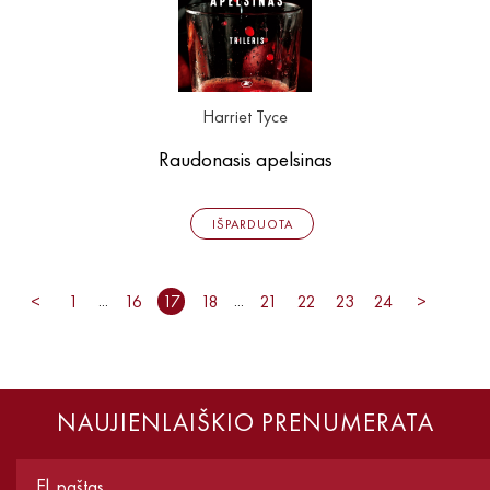
Harriet Tyce
Raudonasis apelsinas
IŠPARDUOTA
...
...
<
1
16
17
18
21
22
23
24
>
NAUJIENLAIŠKIO PRENUMERATA