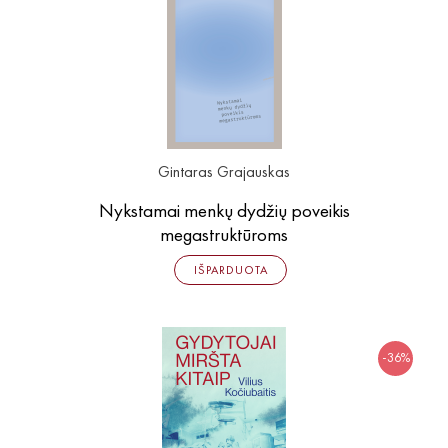
Išparduota
Trileriai, detektyvai
Klasika
Apsakymai, novelės
Poezija, pjesės
Esė
Pirmoji knyga (PK)
Gintaras Grajauskas
Lietuvių literatūros lobynas. XX amžius
Knygos vaikams ir paaugliams
Nykstamai menkų dydžių poveikis
megastruktūroms
Negrožinė literatūra
El. knygos
IŠPARDUOTA
Audioknygos
Knygos su autografais
-36%
KNYGOS PIGIAU
Išparduota