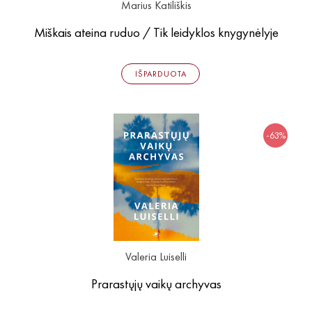
Marius Katiliškis
Miškais ateina ruduo / Tik leidyklos knygynėlyje
IŠPARDUOTA
-63%
Valeria Luiselli
Prarastųjų vaikų archyvas