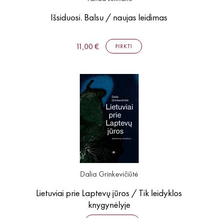
Išsiduosi. Balsu / naujas leidimas
11,00 €
PIRKTI
Dalia Grinkevičiūtė
Lietuviai prie Laptevų jūros / Tik leidyklos
knygynėlyje