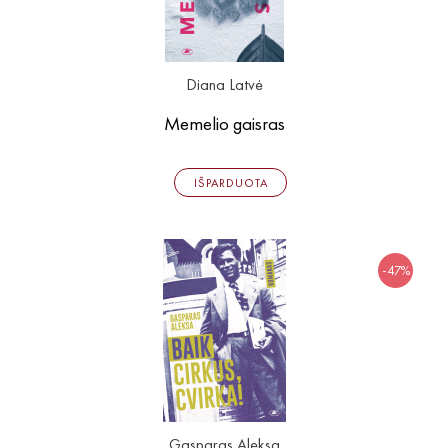
Diana Latvė
Memelio gaisras
IŠPARDUOTA
-47%
Gasparas Aleksa