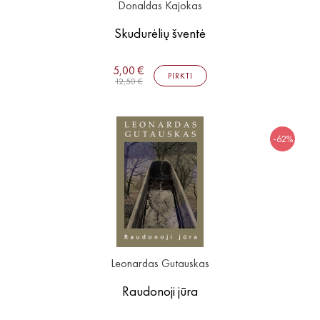
Donaldas Kajokas
Skudurėlių šventė
5,00 €
PIRKTI
12,50 €
-62%
Leonardas Gutauskas
Raudonoji jūra