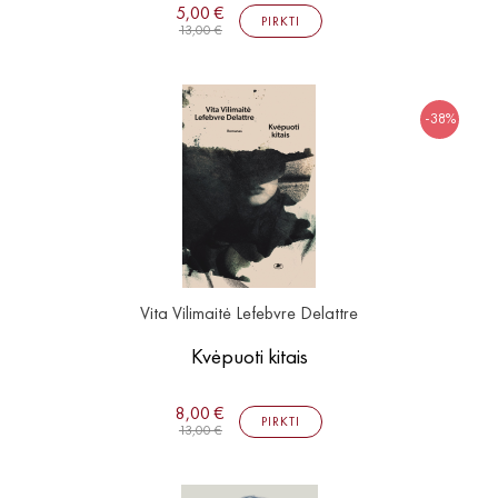
5,00 €
PIRKTI
13,00 €
-38%
Vita Vilimaitė Lefebvre Delattre
Kvėpuoti kitais
8,00 €
PIRKTI
13,00 €