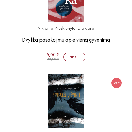
Viktorija Prėskienytė-Diawara
Dvylika pasakojimų apie vieną gyvenimą
5,00 €
PIRKTI
13,50 €
-60%