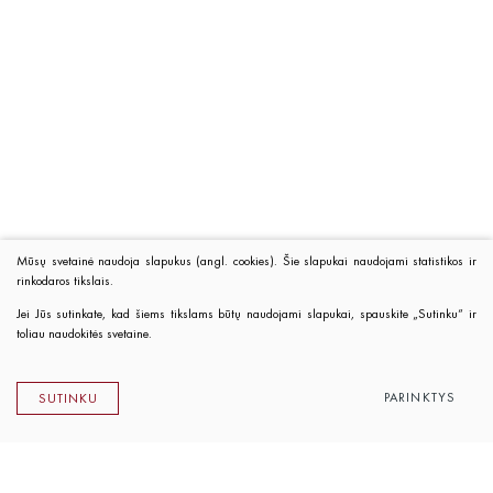
Mūsų svetainė naudoja slapukus (angl. cookies). Šie slapukai naudojami statistikos ir
rinkodaros tikslais.
Jei Jūs sutinkate, kad šiems tikslams būtų naudojami slapukai, spauskite „Sutinku“ ir
toliau naudokitės svetaine.
PARINKTYS
SUTINKU