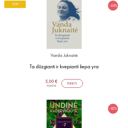
TOP
-44%
Vanda Juknaitė
Ta dūzgianti ir kvepianti liepa yra
5,00 €
PIRKTI
9,00 €
-42%