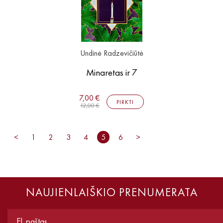
Undinė Radzevičiūtė
Minaretas ir 7
7,00 €
PIRKTI
12,00 €
<
1
2
3
4
5
6
>
NAUJIENLAIŠKIO PRENUMERATA