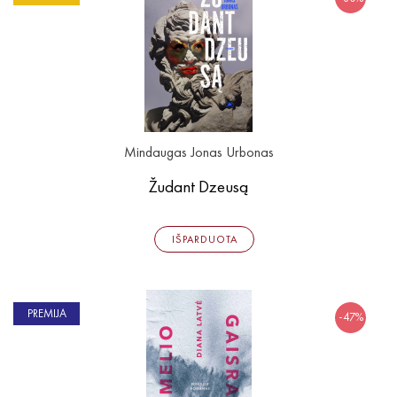
Išparduota
Trileriai, detektyvai
Klasika
Apsakymai, novelės
Poezija, pjesės
Esė
Pirmoji knyga (PK)
Mindaugas Jonas Urbonas
Lietuvių literatūros lobynas. XX amžius
Knygos vaikams ir paaugliams
Žudant Dzeusą
Negrožinė literatūra
El. knygos
IŠPARDUOTA
Audioknygos
Knygos su autografais
PREMIJA
-47%
KNYGOS PIGIAU
Išparduota