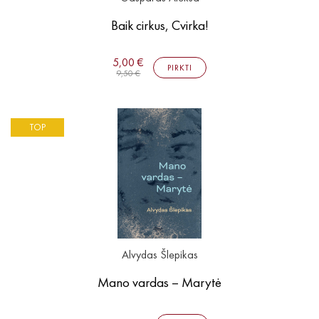
Baik cirkus, Cvirka!
5,00 €
PIRKTI
9,50 €
TOP
Alvydas Šlepikas
Mano vardas – Marytė