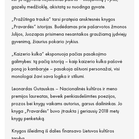
gazelių medžioklę, akistatą su nuodinga gyvate.
„Pražūtinga trauka“ tarsi pratęsia ansktesnės knygos
„Pravardės“ istorijas. Budėdamas prie pašarvotos žmonos
Julijos, Juozapas prisimena nesantaikos graužiamą jųdviejų
gyvenimą, žiaurius pokario įvykius.
„Kaizerio kulka“ eksponuoja pačias pasakojimo
galimybes: tą pačią istoriją – kaip kaizerio kulka pašovė
poną jo kambaryje – pasakoja aštuoni personažai, visi
monologai žavi sava logika ir stiliumi.
Leonardas Gutauskas – Nacionalinės kultūros ir meno
premijos laureatas, beveik penkiasdešimties poezijos,
prozos bei knygų vaikams autorius, garsus dailininkas. Jo
knyga „Pravardės“ buvo įtraukta į geriausių 2018 metų
knygų penketuką.
Knygos išleidimą iš dalies finansavo Lietuvos kultūros
taryba.