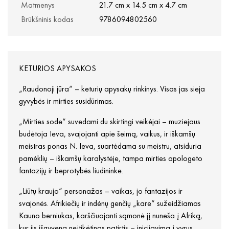
Matmenys
21.7 cm x 14.5 cm x 4.7 cm
Brūkšninis kodas
9786094802560
KETURIOS APYSAKOS
„Raudonoji jūra“ – keturių apysakų rinkinys. Visas jas sieja
gyvybės ir mirties susidūrimas.
„Mirties sode“ suvedami du skirtingi veikėjai – muziejaus
budėtoja Ieva, svajojanti apie šeimą, vaikus, ir iškamšų
meistras ponas N. Ieva, suartėdama su meistru, atsiduria
pamėklių – iškamšų karalystėje, tampa mirties apologeto
fantazijų ir beprotybės liudininke.
„Liūtų kraujo“ personažas – vaikas, jo fantazijos ir
svajonės. Afrikiečių ir indėnų genčių „kare“ sužeidžiamas
Kauno berniukas, karščiuojanti sąmonė jį nuneša į Afriką,
kur jis išgyvena neįtikėtinas patirtis – inicijavimą į vyrus,