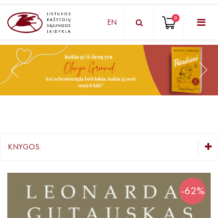
0
EN
KNYGŲ DĖŽUTĖ - STAIGMENA
Grožinė literatūra
Knygos vaikams ir paaugliams
Negrožinė literatūra
El. knygos
KNYGOS:
Audioknygos
KNYGŲ DĖŽUTĖ - STAIGMENA
Knygos su autografais
Grožinė literatūra
-62%
Knygos vaikams ir paaugliams
KNYGOS PIGIAU
Negrožinė literatūra