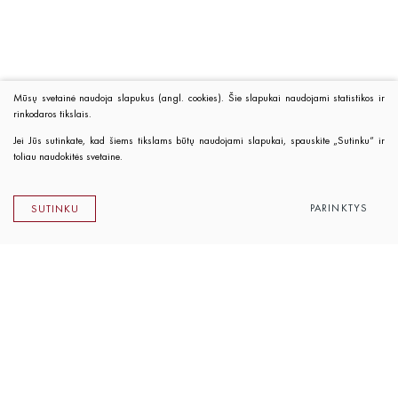
Mūsų svetainė naudoja slapukus (angl. cookies). Šie slapukai naudojami statistikos ir
rinkodaros tikslais.
Jei Jūs sutinkate, kad šiems tikslams būtų naudojami slapukai, spauskite „Sutinku“ ir
toliau naudokitės svetaine.
PARINKTYS
SUTINKU
Lietuvos rašytojų sąjungos leidykla
K. Sirvydo g. 6, LT-01101 Vilnius
Telefonas 0 5 262 89 45
El. paštas
info@rsleidykla.lt