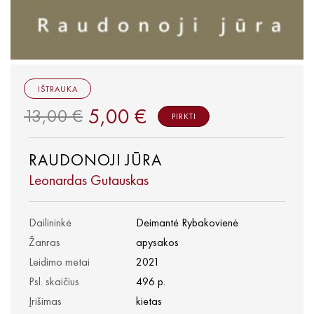
IŠTRAUKA
5,00 €
13,00 €
PIRKTI
RAUDONOJI JŪRA
Leonardas Gutauskas
Dailininkė
Deimantė Rybakovienė
Žanras
apysakos
Leidimo metai
2021
Psl. skaičius
496 p.
Įrišimas
kietas