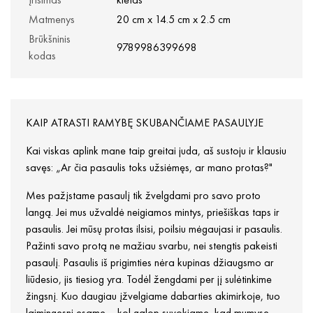
Matmenys
20 cm x 14.5 cm x 2.5 cm
Brūkšninis
9789986399698
kodas
KAIP ATRASTI RAMYBĘ SKUBANČIAME PASAULYJE
Kai viskas aplink mane taip greitai juda, aš sustoju ir klausiu
savęs: „Ar čia pasaulis toks užsiėmęs, ar mano protas?"
Mes pažįstame pasaulį tik žvelgdami pro savo proto
langą. Jei mus užvaldė neigiamos mintys, priešiškas taps ir
pasaulis. Jei mūsų protas ilsisi, poilsiu mėgaujasi ir pasaulis.
Pažinti savo protą ne mažiau svarbu, nei stengtis pakeisti
pasaulį. Pasaulis iš prigimties nėra kupinas džiaugsmo ar
liūdesio, jis tiesiog yra. Todėl žengdami per jį sulėtinkime
žingsnį. Kuo daugiau įžvelgiame dabarties akimirkoje, tuo
laimingesni esame – kol galop suvokiame, kad mumyse