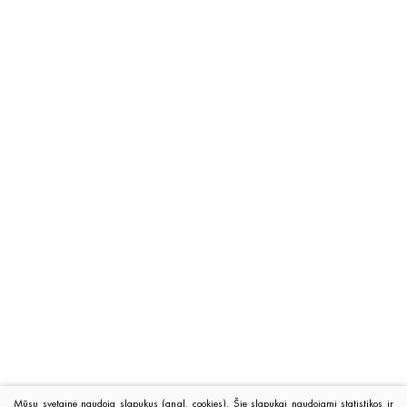
Mūsų svetainė naudoja slapukus (angl. cookies). Šie slapukai naudojami statistikos ir