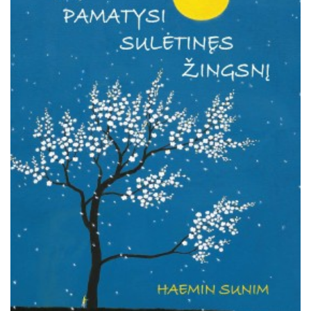
Išparduota
Trileriai, detektyvai
Klasika
Apsakymai, novelės
Poezija, pjesės
Esė
Pirmoji knyga (PK)
Lietuvių literatūros lobynas. XX amžius
Knygos vaikams ir paaugliams
Negrožinė literatūra
El. knygos
Audioknygos
Knygos su autografais
KNYGOS PIGIAU
Išparduota