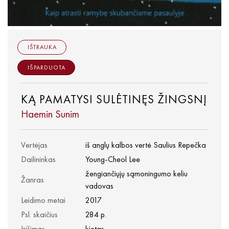
IŠTRAUKA
IŠPARDUOTA
KĄ PAMATYSI SULĖTINĘS ŽINGSNĮ
Haemin Sunim
Vertėjas
iš anglų kalbos vertė Saulius Repečka
Dailininkas
Young-Cheol Lee
žengiančiųjų sąmoningumo keliu
Žanras
vadovas
Leidimo metai
2017
Psl. skaičius
284 p.
Įrišimas
kietas