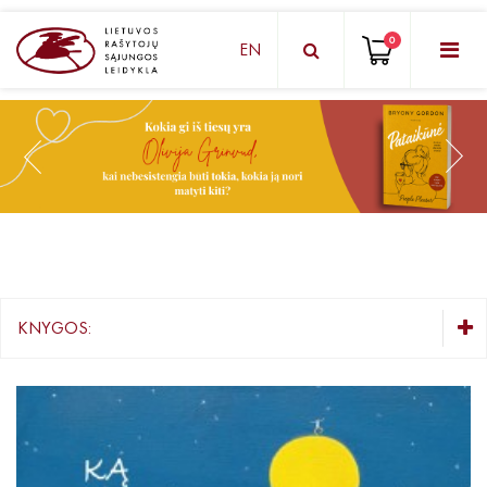
0
EN
KNYGŲ DĖŽUTĖ - STAIGMENA
Grožinė literatūra
Knygos vaikams ir paaugliams
Negrožinė literatūra
El. knygos
KNYGOS:
Audioknygos
KNYGŲ DĖŽUTĖ - STAIGMENA
Knygos su autografais
Grožinė literatūra
Lietuvių autorių literatūra
KNYGOS PIGIAU
Užsienio autorių literatūra