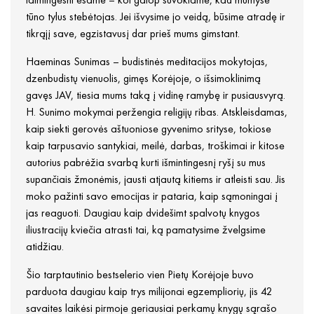
tūno tylus stebėtojas. Jei išvysime jo veidą, būsime atradę ir
tikrąjį save, egzistavusį dar prieš mums gimstant.
Haeminas Sunimas – budistinės meditacijos mokytojas,
dzenbudistų vienuolis, gimęs Korėjoje, o išsimoklinimą
gavęs JAV, tiesia mums taką į vidinę ramybę ir pusiausvyrą.
H. Sunimo mokymai peržengia religijų ribas. Atskleisdamas,
kaip siekti gerovės aštuoniose gyvenimo srityse, tokiose
kaip tarpusavio santykiai, meilė, darbas, troškimai ir kitose
autorius pabrėžia svarbą kurti išmintingesnį ryšį su mus
supančiais žmonėmis, jausti atjautą kitiems ir atleisti sau. Jis
moko pažinti savo emocijas ir pataria, kaip sąmoningai į
jas reaguoti. Daugiau kaip dvidešimt spalvotų knygos
iliustracijų kviečia atrasti tai, ką pamatysime žvelgsime
atidžiau.
Šio tarptautinio bestselerio vien Pietų Korėjoje buvo
parduota daugiau kaip trys milijonai egzempliorių, jis 42
savaites laikėsi pirmoje geriausiai perkamų knygų sąrašo