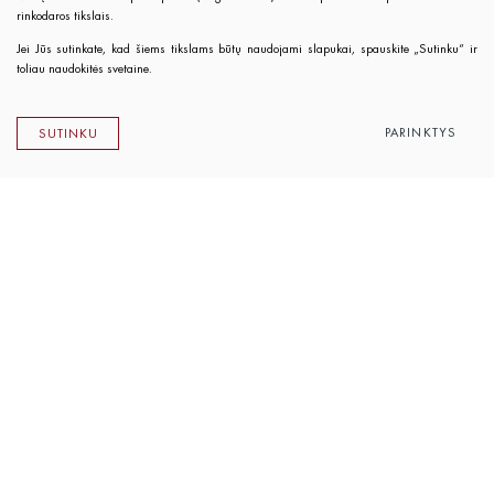
rinkodaros tikslais.
Jei Jūs sutinkate, kad šiems tikslams būtų naudojami slapukai, spauskite „Sutinku“ ir
toliau naudokitės svetaine.
PARINKTYS
SUTINKU
Lietuvos rašytojų sąjungos leidykla
K. Sirvydo g. 6, LT-01101 Vilnius
Telefonas 0 5 262 89 45
El. paštas
info@rsleidykla.lt
Leidyklos knygynėlis