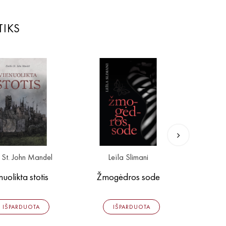
TIKS
 St. John Mandel
Leïla Slimani
Gü
nuolikta stotis
Žmogėdros sode
Šun
IŠPARDUOTA
IŠPARDUOTA