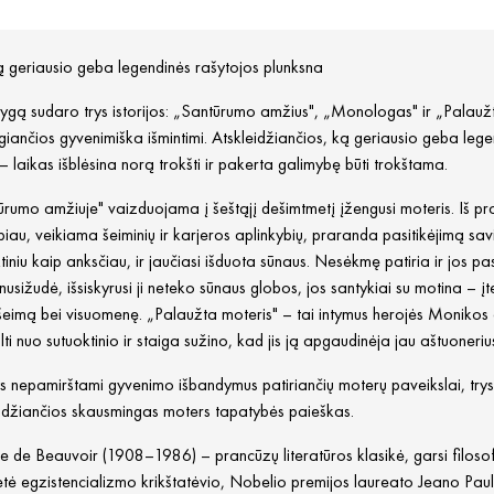
ą geriausio geba legendinės rašytojos plunksna
ygą sudaro trys istorijos: „Santūrumo amžius", „Monologas" ir „Palaužta
iančios gyvenimiška išmintimi. Atskleidžiančios, ką geriausio geba legen
– laikas išblėsina norą trokšti ir pakerta galimybę būti trokštama.
rumo amžiuje" vaizduojama į šeštąjį dešimtmetį įžengusi moteris. Iš pradžių
biau, veikiama šeiminių ir karjeros aplinkybių, praranda pasitikėjimą sav
tiniu kaip anksčiau, ir jaučiasi išduota sūnaus. Nesėkmę patiria ir jos 
nusižudė, išsiskyrusi ji neteko sūnaus globos, jos santykiai su motina – į
eimą bei visuomenę. „Palaužta moteris" – tai intymus herojės Monikos di
lti nuo sutuoktinio ir staiga sužino, kad jis ją apgaudinėja jau aštuonerius
ys nepamirštami gyvenimo išbandymus patiriančių moterų paveikslai, trys i
eidžiančios skausmingas moters tapatybės paieškas.
 de Beauvoir (1908–1986) – prancūzų literatūros klasikė, garsi filosofė
etė egzistencializmo krikštatėvio, Nobelio premijos laureato Jeano Pa