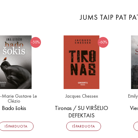
JUMS TAIP PAT PA
-50%
-60%
-Marie Gustave Le
Jacques Chessex
Emily
Clézio
Bado šokis
Tironas / SU VIRŠELIO
Vie
DEFEKTAIS
IŠPARDUOTA
IŠPARDUOTA