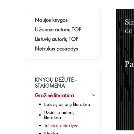
Naujos knygos
Užsienio autorių TOP
Lietuvių autorių TOP
Netrukus pasirodys
KNYGŲ DĖŽUTĖ -
STAIGMENA
Grožinė literatūra
Lietuvių autorių literatūra
Užsienio autorių
literatūra
Trileriai, detektyvai
Klasika