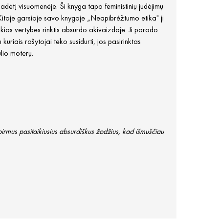
 padėtį visuomenėje. Ši knyga tapo feministinių judėjimų
Kitoje garsioje savo knygoje „Neapibrėžtumo etika" ji
kokias vertybes rinktis absurdo akivaizdoje. Ji parodo
kuriais rašytojai teko susidurti, jos pasirinktas
lio moterų.
pirmus pasitaikiusius absurdiškus žodžius, kad išmuščiau