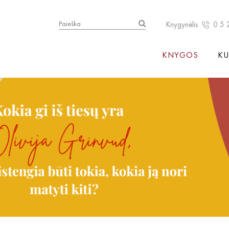
Knygynėlis
0 5 
KNYGOS
KU