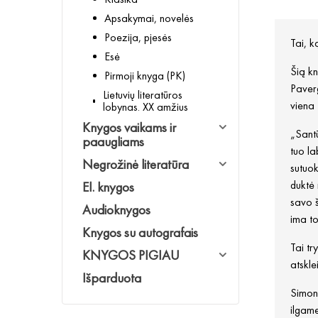
Apsakymai, novelės
Poezija, pjesės
Tai, k
Esė
Šią kn
Pirmoji knyga (PK)
Paverg
Lietuvių literatūros
viena 
lobynas. XX amžius
Knygos vaikams ir
„Santū
paaugliams
tuo la
Negrožinė literatūra
sutuok
duktė 
El. knygos
savo š
Audioknygos
ima to
Knygos su autografais
Tai tr
KNYGOS PIGIAU
atskl
Išparduota
Simone
ilgam