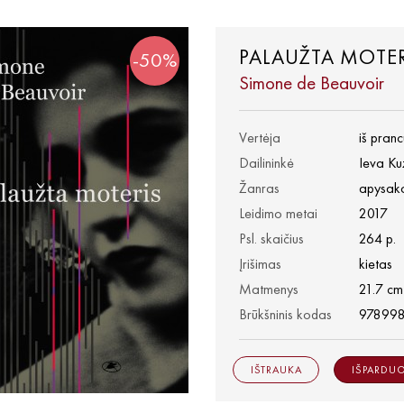
PALAUŽTA MOTER
-50%
Simone de Beauvoir
Vertėja
iš pran
Dailininkė
Ieva K
Žanras
apysak
Leidimo metai
2017
Psl. skaičius
264 p.
Įrišimas
kietas
Matmenys
21.7 cm
Brūkšninis kodas
97899
IŠTRAUKA
IŠPARDU