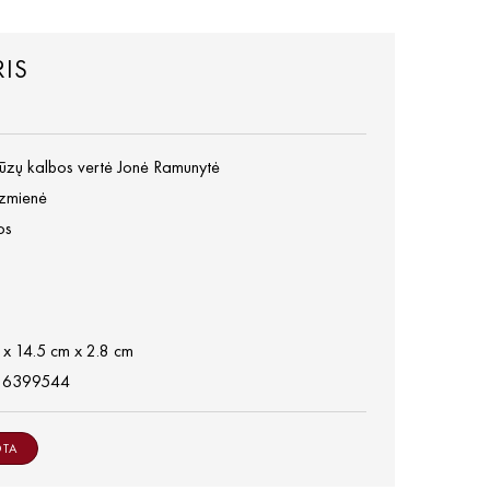
IS
cūzų kalbos vertė Jonė Ramunytė
uzmienė
os
 x 14.5 cm x 2.8 cm
86399544
OTA