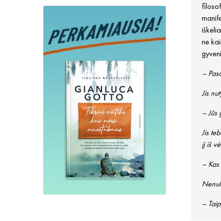
filoso
manife
iškeli
ne kai
gyveni
– Pasa
Jis nut
– Jūs 
Jis te
jį iš v
– Kas 
Nenule
– Tai