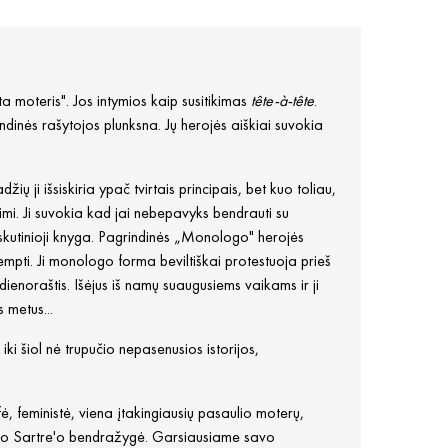
 moteris". Jos intymios kaip susitikimas
tête-à-tête
.
dinės rašytojos plunksna. Jų herojės aiškiai suvokia
 ji išsiskiria ypač tvirtais principais, bet kuo toliau,
imi. Ji suvokia kad jai nebepavyks bendrauti su
paskutinioji knyga. Pagrindinės „Monologo" herojės
tempti. Ji monologo forma beviltiškai protestuoja prieš
enoraštis. Išėjus iš namų suaugusiems vaikams ir ji
 metus...
ki šiol nė trupučio nepasenusios istorijos,
, feministė, viena įtakingiausių pasaulio moterų,
ulo Sartre'o bendražygė. Garsiausiame savo