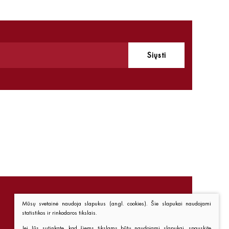
Siųsti
Mūsų svetainė naudoja slapukus (angl. cookies). Šie slapukai naudojami
statistikos ir rinkodaros tikslais.
Nuorodos
Jei Jūs sutinkate, kad šiems tikslams būtų naudojami slapukai, spauskite