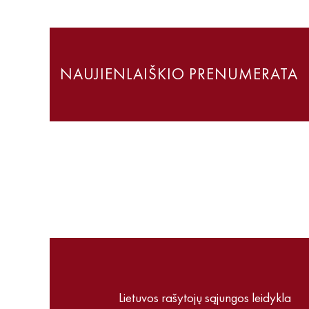
NAUJIENLAIŠKIO PRENUMERATA
Lietuvos rašytojų sąjungos leidykla