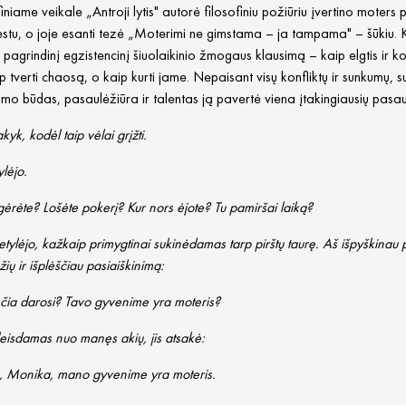
finiame veikale „Antroji lytis" autorė filosofiniu požiūriu įvertino moters
stu, o joje esanti tezė „Moterimi ne gimstama – ja tampama" – šūkiu. 
a pagrindinį egzistencinį šiuolaikinio žmogaus klausimą – kaip elgtis ir 
p tverti chaosą, o kaip kurti jame. Nepaisant visų konfliktų ir sunkumų, su 
mo būdas, pasaulėžiūra ir talentas ją pavertė viena įtakingiausių pasau
kyk, kodėl taip vėlai grįžti.
ylėjo.
gėrėte? Lošėte pokerį? Kur nors ėjote? Tu pamiršai laiką?
betylėjo, kažkaip primygtinai sukinėdamas tarp pirštų taurę. Aš išpyškinau 
ėžių ir išplėščiau pasiaiškinimą:
čia darosi? Tavo gyvenime yra moteris?
isdamas nuo manęs akių, jis atsakė:
p, Monika, mano gyvenime yra moteris.