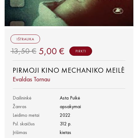
IŠTRAUKA
5,00 €
13,50 €
PIRKTI
PIRMOJI KINO MECHANIKO MEILĖ
Evaldas Tornau
Dailininkė
Asta Puikė
Žanras
apsakymai
Leidimo metai
2022
Psl. skaičius
312 p.
Įrišimas
kietas