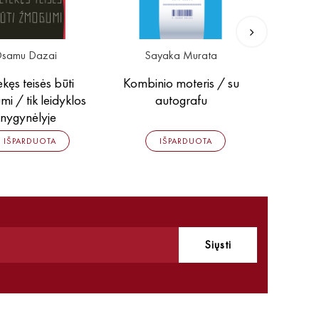
samu Dazai
Sayaka Murata
Say
kęs teisės būti
Kombinio moteris / su
Gyvybė
i / tik leidyklos
autografu
nygynėlyje
13,00 
IŠPARDUOTA
IŠPARDUOTA
Siųsti