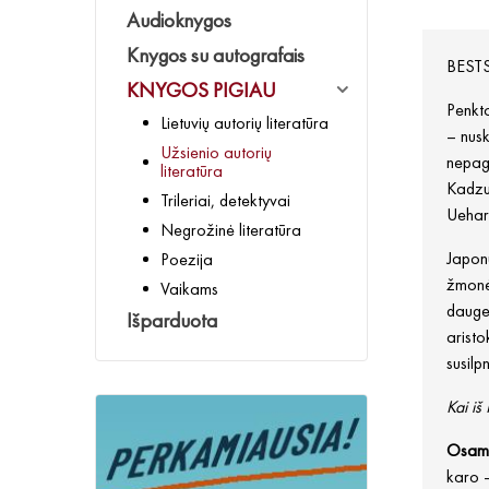
Audioknygos
Knygos su autografais
BEST
KNYGOS PIGIAU
Penkto
Lietuvių autorių literatūra
– nusk
Užsienio autorių
nepagy
literatūra
Kadzuk
Trileriai, detektyvai
Uehar
Negrožinė literatūra
Japon
Poezija
žmonės
Vaikams
daugel
Išparduota
aristo
susilp
Kai iš
Osam
karo –