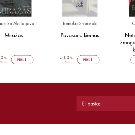
nosukė Akutagava
Tomoka Shibasaki
O
Miražas
Pavasario kiemas
Nete
žmogum
k
00 €
5,00 €
PIRKTI
PIRKTI
50 €
8,50 €