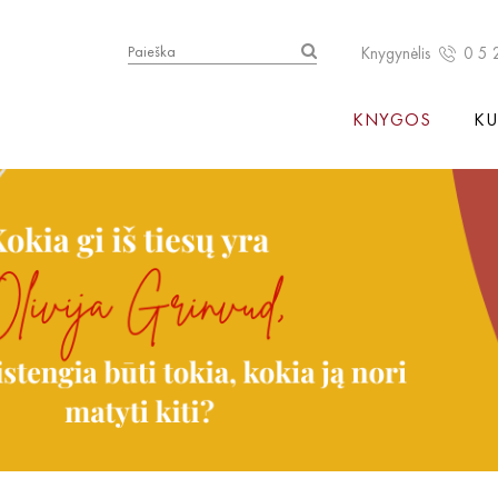
Knygynėlis
0 5 
KNYGOS
KU