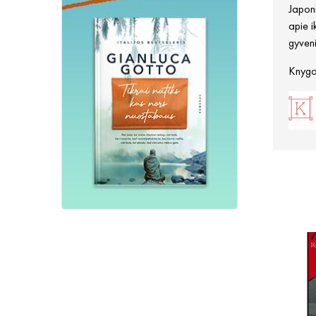
Japoni
apie i
gyven
Knygos