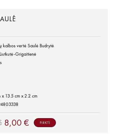
SAULĖ
nų kalbos vertė Saulė Budrytė
Liutkutė-Grigaitienė
s
 x 13.5 cm x 2.2 cm
94803338
8,00 €
€
PIRKTI