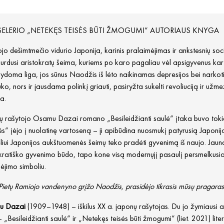
SELERIO „NETEKĘS TEISĖS BŪTI ŽMOGUMI“ AUTORIAUS KNYGA
jo dešimtmečio vidurio Japonija, karinis pralaimėjimas ir ankstesnių so
urdusi aristokratų šeima, kuriems po karo pagaliau vėl apsigyvenus ka
doma liga, jos sūnus Naodžis iš lėto naikinamas depresijos bei narkot
o, nors ir jausdama polinkį griauti, pasiryžta sukelti revoliuciją ir užme
a.
ų rašytojo Osamu Dazai romano „Besileidžianti saulė“ įtaka buvo tokia
“ įėjo į nuolatinę vartoseną – ji apibūdina nuosmukį patyrusią Japoni
iui Japonijos aukštuomenės šeimų teko pradėti gyvenimą iš naujo. Jaun
kratiško gyvenimo būdo, tapo kone visą modernųjį pasaulį persmelkusio s
nėjimo simboliu.
 Pietų Ramiojo vandenyno grįžo Naodžis, prasidėjo tikrasis mūsų pragaras
u Dazai
(1909–1948) – iškilus XX a. japonų rašytojas. Du jo žymiausi aut
 „Besileidžianti saulė“ ir „Netekęs teisės būti žmogumi“ (liet. 2021) lite