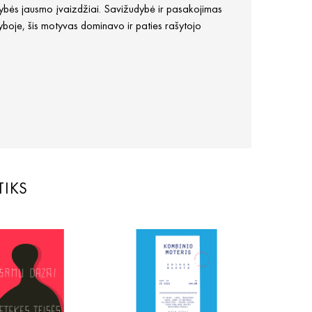
mybės jausmo įvaizdžiai. Savižudybė ir pasakojimas
yboje, šis motyvas dominavo ir paties rašytojo
TIKS