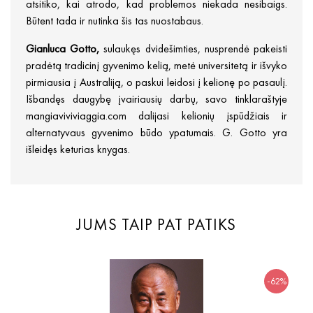
atsitiko, kai atrodo, kad problemos niekada nesibaigs.
Būtent tada ir nutinka šis tas nuostabaus.
Gianluca Gotto,
sulaukęs dvidešimties, nusprendė pakeisti
pradėtą tradicinį gyvenimo kelią, metė universitetą ir išvyko
pirmiausia į Australiją, o paskui leidosi į kelionę po pasaulį.
Išbandęs daugybę įvairiausių darbų, savo tinklaraštyje
mangiaviviviaggia.com dalijasi kelionių įspūdžiais ir
alternatyvaus gyvenimo būdo ypatumais. G. Gotto yra
išleidęs keturias knygas.
JUMS TAIP PAT PATIKS
-62%