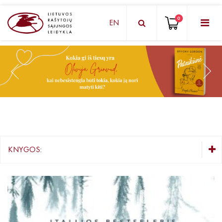
0
EN
KNYGŲ DĖŽUTĖ - STAIGMENA
Grožinė literatūra
Knygos vaikams ir paaugliams
Negrožinė literatūra
El. knygos
KNYGOS:
Audioknygos
KNYGŲ DĖŽUTĖ - STAIGMENA
Knygos su autografais
Grožinė literatūra
Knygos vaikams ir paaugliams
KNYGOS PIGIAU
Negrožinė literatūra