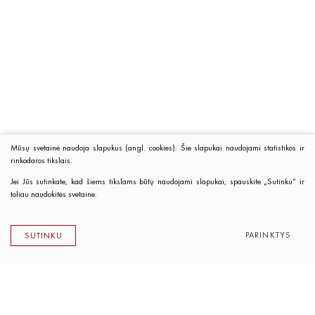
Mūsų svetainė naudoja slapukus (angl. cookies). Šie slapukai naudojami statistikos ir
rinkodaros tikslais.
Jei Jūs sutinkate, kad šiems tikslams būtų naudojami slapukai, spauskite „Sutinku“ ir
toliau naudokitės svetaine.
PARINKTYS
SUTINKU