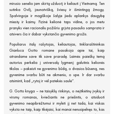
mirusio senelio jam skirtą užduotį ir keliauti į Vietnamą. Ten
sutinka Gvilį, jaunatvišką, šviesų ir išmintingą žmogų.
Spalvingoje ir magiškoje šalyje jiedu aplankys daugybę
miestų ir kaimų. Fizinė kelionė taps vidine, o jos metu
pranyks vien racionaliu požiūriu grįsta pasaulio samprata ir
atsivers čia ir dabar vykstančio gyvenimo grožis.
Populiarus italų rašytojas, keliautojas, tinklaraštininkas
Gianluca Gotto romane pasakoja apie tai, kaip
atrandame save tik save praradę. Laimės paieškų temą
autorius perkelia į universalų lygmenį: galutinis kelionės
tikslas – pakeisti ne gyvenimo būdą, o dvasios būseną, nes
gyvenime svarbu būti ne akmeniu, o upe. Ir dar svarbu
atsiminti, kad „rytoj ir vėl patekės saulė“.
G. Gotto knyga – ne taisyklių rinkinys, o neįtikėtinų įvykių ir
virsmų romanas, kviečiantis ne priešintis, o atsiduoti
gyvenimo neapibrėžtumui ir mylėti jį net tada, kai viskas
vyksta ne taip, kaip tikėjaisi, kai manai nenusipelnęs to, kas