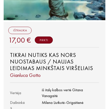
IŠTRAUKA
17,00 €
PIRKTI
TIKRAI NUTIKS KAS NORS
NUOSTABAUS / NAUJAS
LEIDIMAS MINKŠTAIS VIRŠELIAIS
Gianluca Gotto
iš italų kalbos vertė Gitana
Vertėja
Vanagaitė
Dailininkė
Milena Liutkutė-Grigaitienė