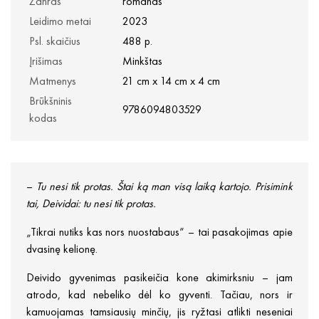
Žanras
romanas
Leidimo metai
2023
Psl. skaičius
488 p.
Įrišimas
Minkštas
Matmenys
21 cm x 14 cm x 4 cm
Brūkšninis
9786094803529
kodas
–
Tu nesi tik protas. Štai ką man visą laiką kartojo. Prisimink
tai, Deividai: tu nesi tik protas.
„Tikrai nutiks kas nors nuostabaus“ – tai pasakojimas apie
dvasinę kelionę.
Deivido gyvenimas pasikeičia kone akimirksniu – jam
atrodo, kad nebeliko dėl ko gyventi. Tačiau, nors ir
kamuojamas tamsiausių minčių, jis ryžtasi atlikti neseniai