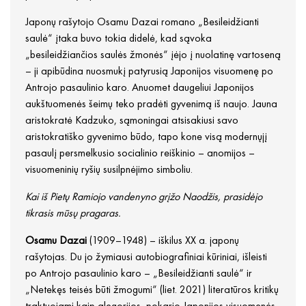
Japonų rašytojo Osamu Dazai romano „Besileidžianti
saulė“ įtaka buvo tokia didelė, kad sąvoka
„besileidžiančios saulės žmonės“ įėjo į nuolatinę vartoseną
– ji apibūdina nuosmukį patyrusią Japonijos visuomenę po
Antrojo pasaulinio karo. Anuomet daugeliui Japonijos
aukštuomenės šeimų teko pradėti gyvenimą iš naujo. Jauna
aristokratė Kadzuko, sąmoningai atsisakiusi savo
aristokratiško gyvenimo būdo, tapo kone visą modernųjį
pasaulį persmelkusio socialinio reiškinio – anomijos –
visuomeninių ryšių susilpnėjimo simboliu.
Kai iš Pietų Ramiojo vandenyno grįžo Naodžis, prasidėjo
tikrasis mūsų pragaras.
Osamu Dazai
(1909–1948) – iškilus XX a. japonų
rašytojas. Du jo žymiausi autobiografiniai kūriniai, išleisti
po Antrojo pasaulinio karo – „Besileidžianti saulė“ ir
„Netekęs teisės būti žmogumi“ (liet. 2021) literatūros kritikų
traktuojami kaip alegorijos, pokario Japonijos visuomenės