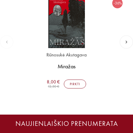
-36%
Riūnosukė Akutagava
Miražas
8,00 €
PIRKTI
12,50 €
NAUJIENLAIŠKIO PRENUMERATA