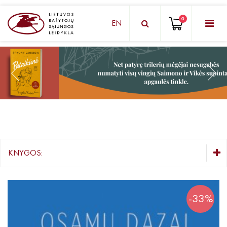
0
EN
KNYGŲ DĖŽUTĖ - STAIGMENA
Grožinė literatūra
Knygos vaikams ir paaugliams
Negrožinė literatūra
El. knygos
KNYGOS:
Audioknygos
KNYGŲ DĖŽUTĖ - STAIGMENA
Knygos su autografais
Grožinė literatūra
-33%
Knygos vaikams ir paaugliams
KNYGOS PIGIAU
Negrožinė literatūra