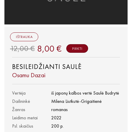
IŠTRAUKA
8,00 €
12,00 €
PIRKTI
BESILEIDŽIANTI SAULĖ
Osamu Dazai
Vertėja
iš japonų kalbos vertė Saulė Budrytė
Dailininkė
Milena Liutkutė-Grigaitienė
Žanras
romanas
Leidimo metai
2022
Psl. skaičius
200 p.