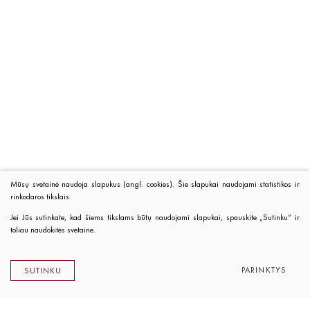
Mūsų svetainė naudoja slapukus (angl. cookies). Šie slapukai naudojami statistikos ir
rinkodaros tikslais.
Jei Jūs sutinkate, kad šiems tikslams būtų naudojami slapukai, spauskite „Sutinku“ ir
toliau naudokitės svetaine.
PARINKTYS
SUTINKU