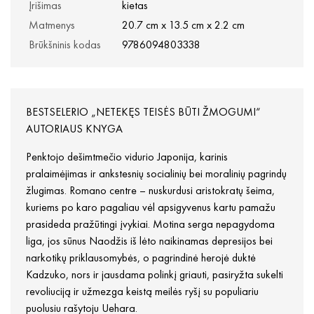
Įrišimas
kietas
Matmenys
20.7 cm x 13.5 cm x 2.2 cm
Brūkšninis kodas
9786094803338
BESTSELERIO „NETEKĘS TEISĖS BŪTI ŽMOGUMI“
AUTORIAUS KNYGA
Penktojo dešimtmečio vidurio Japonija, karinis
pralaimėjimas ir ankstesnių socialinių bei moralinių pagrindų
žlugimas. Romano centre – nuskurdusi aristokratų šeima,
kuriems po karo pagaliau vėl apsigyvenus kartu pamažu
prasideda pražūtingi įvykiai. Motina serga nepagydoma
liga, jos sūnus Naodžis iš lėto naikinamas depresijos bei
narkotikų priklausomybės, o pagrindinė herojė duktė
Kadzuko, nors ir jausdama polinkį griauti, pasiryžta sukelti
revoliuciją ir užmezga keistą meilės ryšį su populiariu
puolusiu rašytoju Uehara.