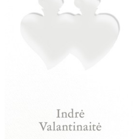
Išparduota
Trileriai, detektyvai
Klasika
Apsakymai, novelės
Poezija, pjesės
Esė
Pirmoji knyga (PK)
Lietuvių literatūros lobynas. XX amžius
Knygos vaikams ir paaugliams
Negrožinė literatūra
El. knygos
Audioknygos
Knygos su autografais
KNYGOS PIGIAU
Išparduota