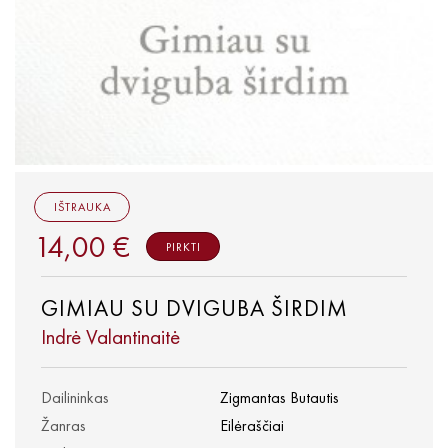
IŠTRAUKA
14,00 €
PIRKTI
GIMIAU SU DVIGUBA ŠIRDIM
Indrė Valantinaitė
Dailininkas
Zigmantas Butautis
Žanras
Eilėraščiai