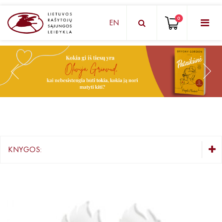
0
EN
KNYGŲ DĖŽUTĖ - STAIGMENA
Grožinė literatūra
Knygos vaikams ir paaugliams
Negrožinė literatūra
El. knygos
KNYGOS:
Audioknygos
KNYGŲ DĖŽUTĖ - STAIGMENA
Knygos su autografais
Grožinė literatūra
Lietuvių autorių literatūra
KNYGOS PIGIAU
Užsienio autorių literatūra