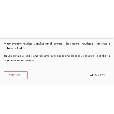
Mūsų svetainė naudoja slapukus (angl. cookies). Šie slapukai naudojami statistikos ir
rinkodaros tikslais.
Jei Jūs sutinkate, kad šiems tikslams būtų naudojami slapukai, spauskite „Sutinku“ ir
toliau naudokitės svetaine.
PARINKTYS
SUTINKU
Lietuvos rašytojų sąjungos leidykla