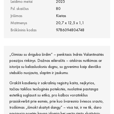
Leidimo metai
2025
Psl. skaičius
80
Įrišimas
Kietas
Matmenys
20,7 x 12,5 x 1,1
Brūkšninis kodas
9786094804748
„Gimiau su dviguba širdim“ – penktasis Indrės Valantinaitės
poezijos rinkinys. Dažnas eilėraštis – atskiras nutikimas ar
istorija su keliasluoksniu dugnu, su gyvenimo kaip dieviško
stebuklo nuojauta, slaptim ir jaukumu.
Grakšti kasdienių ir sakralinių registrų kaita, neįkyrios,
tačiau taiklios teologinės potekstės, nuolatinė pastanga
estetiką suglausti su etika, pro kalbos voratinklius
prasiskverbti prie esmės, prie kuo švaresnio šviesos srauto,
troškimas „išmokt skaityti dangų“ – visa tai, ir ne tik, daro
naujausią poetės knygą įdomią bei vertą rimto skaitytojų