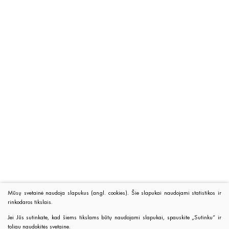
Mūsų svetainė naudoja slapukus (angl. cookies). Šie slapukai naudojami statistikos ir
rinkodaros tikslais.
Jei Jūs sutinkate, kad šiems tikslams būtų naudojami slapukai, spauskite „Sutinku“ ir
toliau naudokitės svetaine.