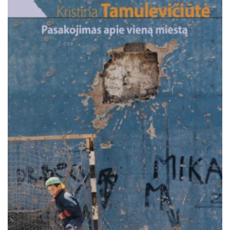
Išparduota
Trileriai, detektyvai
Klasika
Apsakymai, novelės
Poezija, pjesės
Esė
Pirmoji knyga (PK)
Lietuvių literatūros lobynas. XX amžius
Knygos vaikams ir paaugliams
Negrožinė literatūra
El. knygos
Audioknygos
Knygos su autografais
KNYGOS PIGIAU
Išparduota