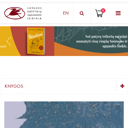
0
EN
KNYGŲ DĖŽUTĖ - STAIGMENA
Grožinė literatūra
Knygos vaikams ir paaugliams
Negrožinė literatūra
El. knygos
KNYGOS:
Audioknygos
KNYGŲ DĖŽUTĖ - STAIGMENA
Knygos su autografais
Grožinė literatūra
Lietuvių autorių literatūra
KNYGOS PIGIAU
Užsienio autorių literatūra