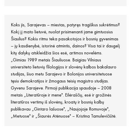
Koks jis, Sarajevas – miestas, patyręs tragiškus sukrėtimus?
Kokį jį mato lietuvė, nuolat prisimenanti jame gimtuosius
Šiaulius? Kokiu ritmu teka pasakotojos ir bosnių gyvenimas
– jų kasdienybė, istorinė atmintis, dainos? Visa tai ir daugelį
kitų dalykų atskleidžia šios esė, artimos novelėms.
„Gimiau 1989 metais Šiauliuose. Baigiau Vilniaus
universiteto lietuvių filologijos ir slovėnų kalbos bakalauro
studijas, šiuo metu Sarajevo ir Bolonijos universitetuose
tęsiu demokratijos ir žmogaus teisių magistro studijas.
Gyvenu Sarajeve. Pirmoji publikacija spaudoje – 2008
metais „Literatūroje ir mene". Eilėraščių, esė ir grožinės
literatūros vertimų iš slovėnų, kroatų ir bosnių kalbų
publikavau „Gintaro lašuose", „Naujojoje Romuvoje",
„Metuose" ir „Šiaurės Atėnuose" – Kristina Tamulevičiūtė.