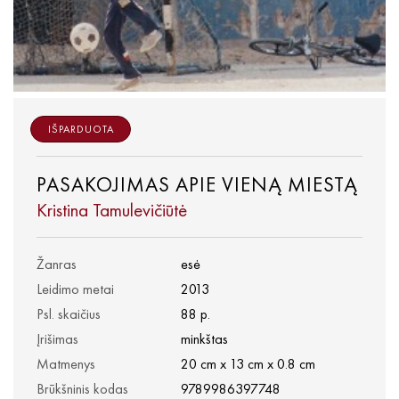
IŠPARDUOTA
PASAKOJIMAS APIE VIENĄ MIESTĄ
Kristina Tamulevičiūtė
Žanras
esė
Leidimo metai
2013
Psl. skaičius
88 p.
Įrišimas
minkštas
Matmenys
20 cm x 13 cm x 0.8 cm
Brūkšninis kodas
9789986397748