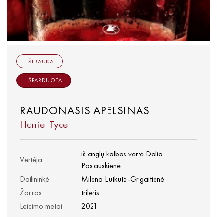
IŠTRAUKA
IŠPARDUOTA
RAUDONASIS APELSINAS
Harriet Tyce
iš anglų kalbos vertė Dalia
Vertėja
Paslauskienė
Dailininkė
Milena Liutkutė-Grigaitienė
Žanras
trileris
Leidimo metai
2021