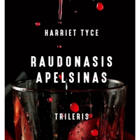
Išparduota
Trileriai, detektyvai
Klasika
Apsakymai, novelės
Poezija, pjesės
Esė
Pirmoji knyga (PK)
Lietuvių literatūros lobynas. XX amžius
Knygos vaikams ir paaugliams
Negrožinė literatūra
El. knygos
Audioknygos
Knygos su autografais
KNYGOS PIGIAU
Išparduota