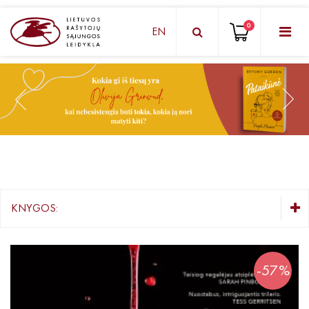
0
EN
KNYGŲ DĖŽUTĖ - STAIGMENA
Grožinė literatūra
Knygos vaikams ir paaugliams
Negrožinė literatūra
El. knygos
KNYGOS:
Audioknygos
KNYGŲ DĖŽUTĖ - STAIGMENA
Knygos su autografais
Grožinė literatūra
-57%
Lietuvių autorių literatūra
KNYGOS PIGIAU
Užsienio autorių literatūra