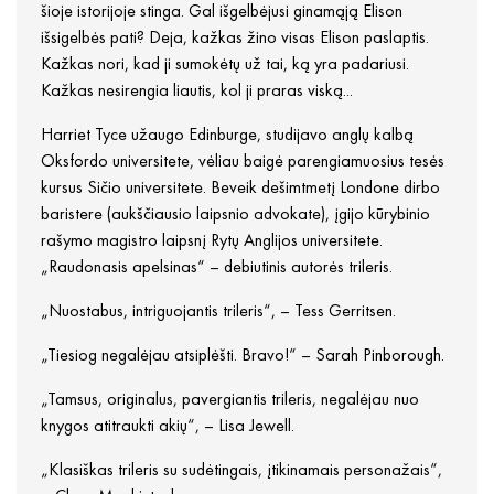
šioje istorijoje stinga. Gal išgelbėjusi ginamąją Elison
išsigelbės pati? Deja, kažkas žino visas Elison paslaptis.
Kažkas nori, kad ji sumokėtų už tai, ką yra padariusi.
Kažkas nesirengia liautis, kol ji praras viską...
Harriet Tyce užaugo Edinburge, studijavo anglų kalbą
Oksfordo universitete, vėliau baigė parengiamuosius tesės
kursus Sičio universitete. Beveik dešimtmetį Londone dirbo
baristere (aukščiausio laipsnio advokate), įgijo kūrybinio
rašymo magistro laipsnį Rytų Anglijos universitete.
„Raudonasis apelsinas“ – debiutinis autorės trileris.
„Nuostabus, intriguojantis trileris“, – Tess Gerritsen.
„Tiesiog negalėjau atsiplėšti. Bravo!“ –
Sarah Pinborough.
„Tamsus, originalus, pavergiantis trileris, negalėjau nuo
knygos atitraukti akių“, – Lisa Jewell.
„Klasiškas trileris su sudėtingais, įtikinamais personažais“,