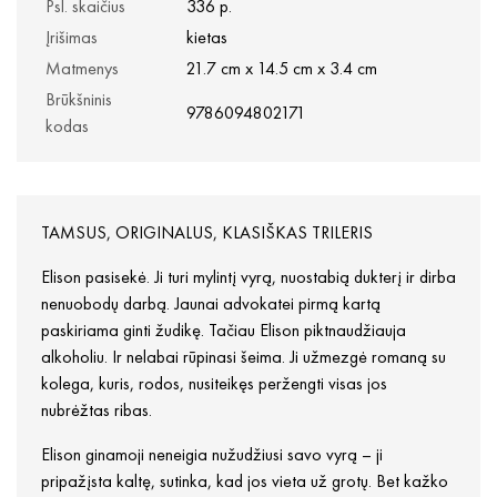
Psl. skaičius
336 p.
Įrišimas
kietas
Matmenys
21.7 cm x 14.5 cm x 3.4 cm
Brūkšninis
9786094802171
kodas
TAMSUS, ORIGINALUS, KLASIŠKAS TRILERIS
Elison pasisekė. Ji turi mylintį vyrą, nuostabią dukterį ir dirba
nenuobodų darbą. Jaunai advokatei pirmą kartą
paskiriama ginti žudikę. Tačiau Elison piktnaudžiauja
alkoholiu. Ir nelabai rūpinasi šeima. Ji užmezgė romaną su
kolega, kuris, rodos, nusiteikęs peržengti visas jos
nubrėžtas ribas.
Elison ginamoji neneigia nužudžiusi savo vyrą – ji
pripažįsta kaltę, sutinka, kad jos vieta už grotų. Bet kažko