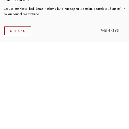
rinkodaros tikslais.
Jei Jūs sutinkate, kad šiems tikslams būtų naudojami slapukai, spauskite „Sutinku“ ir
toliau naudokitės svetaine.
PARINKTYS
SUTINKU
Lietuvos rašytojų sąjungos leidykla
K. Sirvydo g. 6, LT-01101 Vilnius
Telefonas 0 5 262 89 45
El. paštas
info@rsleidykla.lt
Leidyklos knygynėlis
K. Sirvydo g. 6, LT-01101 Vilnius