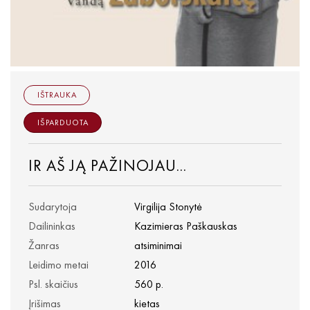
IŠTRAUKA
IŠPARDUOTA
IR AŠ JĄ PAŽINOJAU...
Sudarytoja
Virgilija Stonytė
Dailininkas
Kazimieras Paškauskas
Žanras
atsiminimai
Leidimo metai
2016
Psl. skaičius
560 p.
Įrišimas
kietas