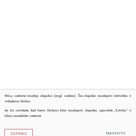
Mūsų svetainė naudoja slapukus (angl. cookies). Šie slapukai naudojami statistikos ir
rinkodaros tikslais.
Jei Jūs sutinkate, kad šiems tikslams būtų naudojami slapukai, spauskite „Sutinku“ ir
toliau naudokitės svetaine.
PARINKTYS
SUTINKU