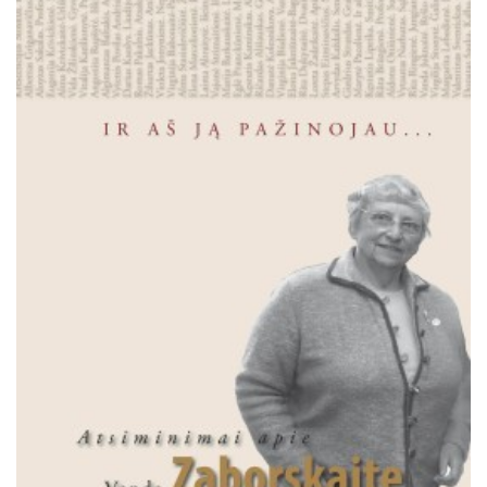
Išparduota
Trileriai, detektyvai
Klasika
Apsakymai, novelės
Poezija, pjesės
Esė
Pirmoji knyga (PK)
Lietuvių literatūros lobynas. XX amžius
Knygos vaikams ir paaugliams
Negrožinė literatūra
El. knygos
Audioknygos
Knygos su autografais
KNYGOS PIGIAU
Išparduota