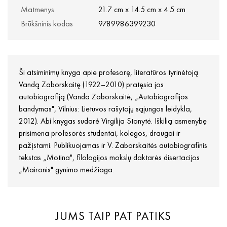
Matmenys
21.7 cm x 14.5 cm x 4.5 cm
Brūkšninis kodas
9789986399230
Ši atsiminimų knyga apie profesorę, literatūros tyrinėtoją
Vandą Zaborskaitę (1922–2010) pratęsia jos
autobiografiją (Vanda Zaborskaitė, „Autobiografijos
bandymas", Vilnius: Lietuvos rašytojų sąjungos leidykla,
2012). Abi knygas sudarė Virgilija Stonytė. Iškilią asmenybę
prisimena profesorės studentai, kolegos, draugai ir
pažįstami. Publikuojamas ir V. Zaborskaitės autobiografinis
tekstas „Motina", filologijos mokslų daktarės disertacijos
„Maironis" gynimo medžiaga.
JUMS TAIP PAT PATIKS