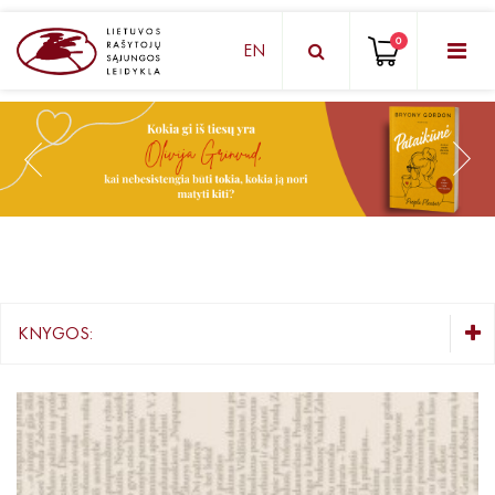
0
EN
KNYGŲ DĖŽUTĖ - STAIGMENA
Grožinė literatūra
Knygos vaikams ir paaugliams
Negrožinė literatūra
El. knygos
KNYGOS:
Audioknygos
KNYGŲ DĖŽUTĖ - STAIGMENA
Knygos su autografais
Grožinė literatūra
Lietuvių autorių literatūra
KNYGOS PIGIAU
Užsienio autorių literatūra