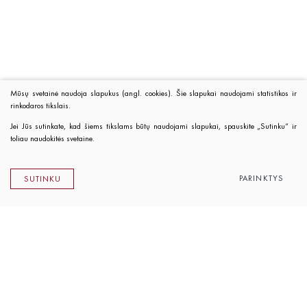
Mūsų svetainė naudoja slapukus (angl. cookies). Šie slapukai naudojami statistikos ir
rinkodaros tikslais.
Jei Jūs sutinkate, kad šiems tikslams būtų naudojami slapukai, spauskite „Sutinku“ ir
toliau naudokitės svetaine.
PARINKTYS
SUTINKU
Lietuvos rašytojų sąjungos leidykla
K. Sirvydo g. 6, LT-01101 Vilnius