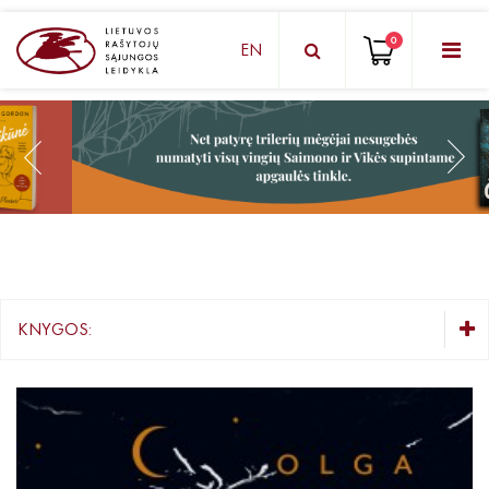
0
EN
KNYGŲ DĖŽUTĖ - STAIGMENA
Grožinė literatūra
Knygos vaikams ir paaugliams
Negrožinė literatūra
El. knygos
KNYGOS:
Audioknygos
KNYGŲ DĖŽUTĖ - STAIGMENA
Knygos su autografais
Grožinė literatūra
Lietuvių autorių literatūra
KNYGOS PIGIAU
Užsienio autorių literatūra