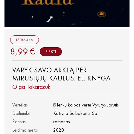
IŠTRAUKA
8,99 €
PIRKTI
VARYK SAVO ARKLĄ PER
MIRUSIŲJŲ KAULUS. EL. KNYGA
Olga Tokarczuk
Vertėjas
iš lenkų kalbos vertė Vyturys Jarutis
Dailininkė
Kotryna Šeibokaitė-Ša
Žanras
romanas
Leidimo metai
2020