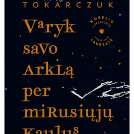
Išparduota
Trileriai, detektyvai
Klasika
Apsakymai, novelės
Poezija, pjesės
Esė
Pirmoji knyga (PK)
Lietuvių literatūros lobynas. XX amžius
Knygos vaikams ir paaugliams
Negrožinė literatūra
El. knygos
Audioknygos
Knygos su autografais
KNYGOS PIGIAU
Išparduota