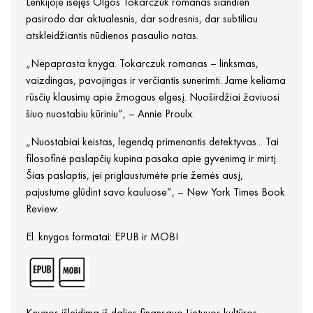
Lenkijoje išėjęs Olgos Tokarczuk romanas šiandien
pasirodo dar aktualesnis, dar sodresnis, dar subtiliau
atskleidžiantis nūdienos pasaulio natas.
„Nepaprasta knyga. Tokarczuk romanas – linksmas,
vaizdingas, pavojingas ir verčiantis sunerimti. Jame keliama
rūsčių klausimų apie žmogaus elgesį. Nuoširdžiai žaviuosi
šiuo nuostabiu kūriniu“, – Annie Proulx.
„Nuostabiai keistas, legendą primenantis detektyvas... Tai
filosofinė paslapčių kupina pasaka apie gyvenimą ir mirtį.
Šias paslaptis, jei priglaustumėte prie žemės ausį,
pajustume glūdint savo kauluose“, – New York Times Book
Review.
El. knygos formatai: EPUB ir MOBI
Knygos išleidimą iš dalies finansavo Lietuvos kultūros