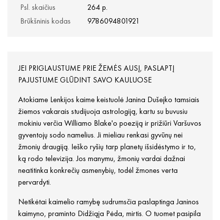
Psl. skaičius
264 p.
Brūkšninis kodas
9786094801921
JEI PRIGLAUSTUME PRIE ŽEMĖS AUSĮ, PASLAPTĮ
PAJUSTUME GLŪDINT SAVO KAULUOSE
Atokiame Lenkijos kaime keistuolė Janina Dušejko tamsiais
žiemos vakarais studijuoja astrologiją, kartu su buvusiu
mokiniu verčia Williamo Blake'o poeziją ir prižiūri Varšuvos
gyventojų sodo namelius. Ji mieliau renkasi gyvūnų nei
žmonių draugiją. Ieško ryšių tarp planetų išsidėstymo ir to,
ką rodo televizija. Jos manymu, žmonių vardai dažnai
neatitinka konkrečių asmenybių, todėl žmones verta
pervardyti.
Netikėtai kaimelio ramybę sudrumsčia paslaptinga Janinos
kaimyno, praminto Didžiąja Pėda, mirtis. O tuomet pasipila