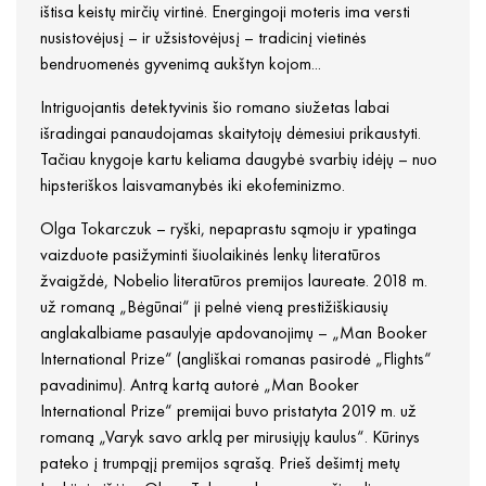
ištisa keistų mirčių virtinė. Energingoji moteris ima versti
nusistovėjusį – ir užsistovėjusį – tradicinį vietinės
bendruomenės gyvenimą aukštyn kojom...
Intriguojantis detektyvinis šio romano siužetas labai
išradingai panaudojamas skaitytojų dėmesiui prikaustyti.
Tačiau knygoje kartu keliama daugybė svarbių idėjų – nuo
hipsteriškos laisvamanybės iki ekofeminizmo.
Olga Tokarczuk – ryški, nepaprastu sąmoju ir ypatinga
vaizduote pasižyminti šiuolaikinės lenkų literatūros
žvaigždė, Nobelio literatūros premijos laureate. 2018 m.
už romaną „Bėgūnai“ ji pelnė vieną prestižiškiausių
anglakalbiame pasaulyje apdovanojimų – „Man Booker
International Prize“ (angliškai romanas pasirodė „Flights“
pavadinimu). Antrą kartą autorė „Man Booker
International Prize“ premijai buvo pristatyta 2019 m. už
romaną „Varyk savo arklą per mirusiųjų kaulus“. Kūrinys
pateko į trumpąjį premijos sąrašą. Prieš dešimtį metų