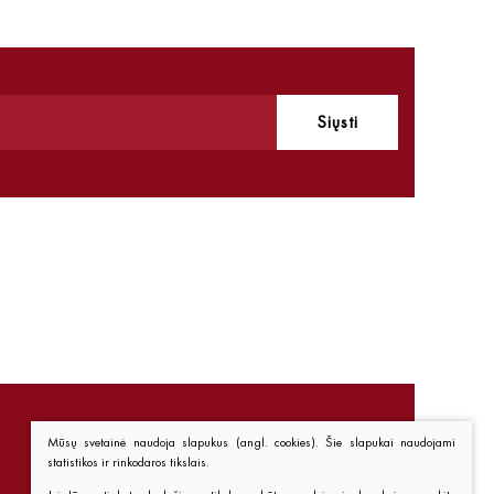
Siųsti
Mūsų svetainė naudoja slapukus (angl. cookies). Šie slapukai naudojami
statistikos ir rinkodaros tikslais.
Nuorodos