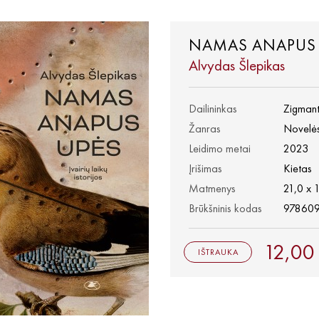
NAMAS ANAPUS 
Alvydas Šlepikas
Dailininkas
Zigmant
Žanras
Novelė
Leidimo metai
2023
Įrišimas
Kietas
Matmenys
21,0 x 
Brūkšninis kodas
97860
12,00
IŠTRAUKA