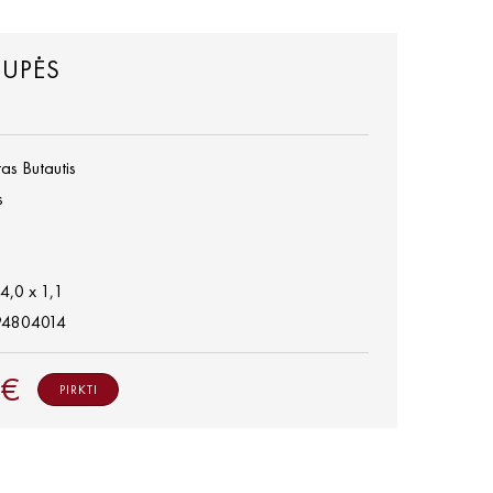
UPĖS
as Butautis
s
14,0 x 1,1
94804014
 €
PIRKTI