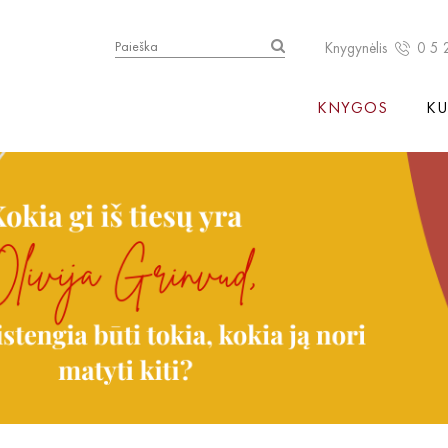
Knygynėlis
0 5 
KNYGOS
KU