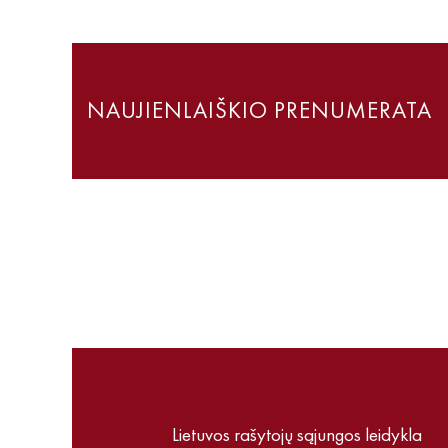
NAUJIENLAIŠKIO PRENUMERATA
Lietuvos rašytojų sąjungos leidykla