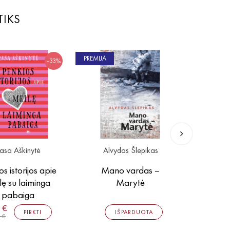
TIKS
PREMIJA
-33%
asa Aškinytė
Alvydas Šlepikas
Sa
os istorijos apie
Mano vardas –
Šito g
lę su laiminga
Marytė
pabaiga
 €
16,00 
PIRKTI
IŠPARDUOTA
0 €