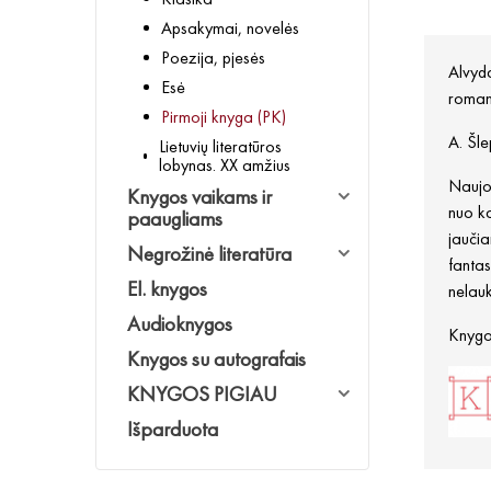
Apsakymai, novelės
Poezija, pjesės
Alvyda
Esė
roman
Pirmoji knyga (PK)
A. Šle
Lietuvių literatūros
lobynas. XX amžius
Naujoj
Knygos vaikams ir
nuo ka
paaugliams
jaučia
Negrožinė literatūra
fantas
El. knygos
nelau
Audioknygos
Knygos
Knygos su autografais
KNYGOS PIGIAU
Išparduota