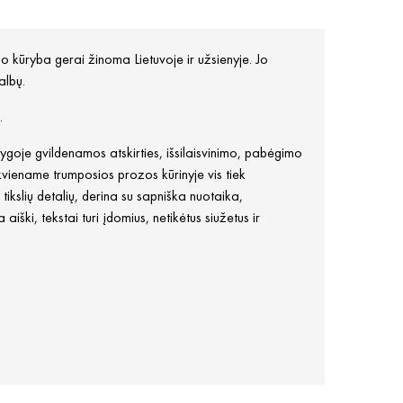
jo kūryba gerai žinoma Lietuvoje ir užsienyje. Jo
albų.
.
goje gvildenamos atskirties, išsilaisvinimo, pabėgimo
iekviename trumposios prozos kūrinyje vis tiek
tikslių detalių, derina su sapniška nuotaika,
ški, tekstai turi įdomius, netikėtus siužetus ir