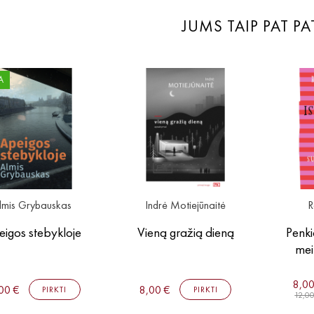
JUMS TAIP PAT PA
A
lmis Grybauskas
Indrė Motiejūnaitė
R
igos stebykloje
Vieną gražią dieną
Penki
mei
8,00
00 €
8,00 €
PIRKTI
PIRKTI
12,0