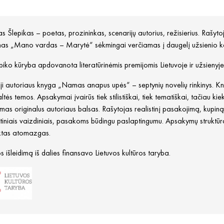
s Šlepikas – poetas, prozininkas, scenarijų autorius, režisierius. Rašyto
as „Mano vardas – Marytė“ sėkmingai verčiamas į daugelį užsienio k
piko kūryba apdovanota literatūrinėmis premijomis Lietuvoje ir užsienyje
i autoriaus knyga „Namas anapus upės“ – septynių novelių rinkinys. Kny
ltės temos. Apsakymai įvairūs tiek stilistiškai, tiek tematiškai, tačiau k
mas originalus autoriaus balsas. Rašytojas realistinį pasakojimą, kupiną 
tiniais vaizdiniais, pasakoms būdingu paslaptingumu. Apsakymų struktūra ai
ktas atomazgas.
 išleidimą iš dalies finansavo Lietuvos kultūros taryba.