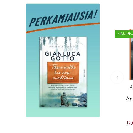
NAUJIEN
A
Ape
12,