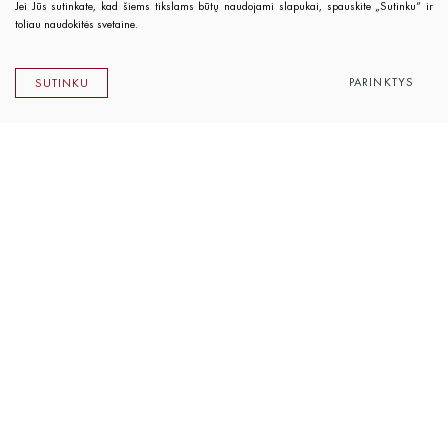
Jei Jūs sutinkate, kad šiems tikslams būtų naudojami slapukai, spauskite „Sutinku“ ir
toliau naudokitės svetaine.
PARINKTYS
SUTINKU
Lietuvos rašytojų sąjungos leidykla
K. Sirvydo g. 6, LT-01101 Vilnius
Telefonas 0 5 262 89 45
El. paštas
info@rsleidykla.lt
Leidyklos knygynėlis
K. Sirvydo g. 6, LT-01101 Vilnius
Telefonas 0 5 212 14 33