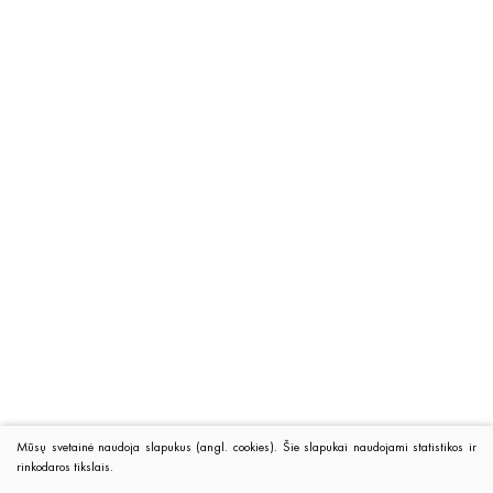
Mūsų svetainė naudoja slapukus (angl. cookies). Šie slapukai naudojami statistikos ir
rinkodaros tikslais.