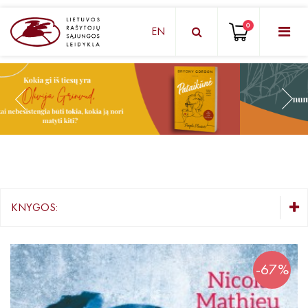
0
EN
KNYGŲ DĖŽUTĖ - STAIGMENA
Grožinė literatūra
Knygos vaikams ir paaugliams
Negrožinė literatūra
El. knygos
KNYGOS:
Audioknygos
KNYGŲ DĖŽUTĖ - STAIGMENA
Knygos su autografais
Grožinė literatūra
-67%
Lietuvių autorių literatūra
KNYGOS PIGIAU
Užsienio autorių literatūra