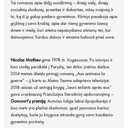
Tai romanas apie didįjį susidūrimą – dviejų sielų, dviejų
socialinių sluoksnių, praeities ir dabarties, mūsų svajonių ir
to, ką iš jų galop padaro gyvenimas. Kūrinys pasakoja apie
grįžimą į savo kraštą, apie dar vieną gyvenimo šansą
dviem ir meilę, kuri ateina nepaisydama atstumų ten, kur
dainuojamos Sardou dainos ir einama balsuoti prieš save.
Nicolas Mathieu
gimė 1978 m. Vogėzuose. Po istorijos ir
kino studijų persikėlė į Paryžių, ten dirbo įvairius darbus.
2014 metais išleido pirmąjį romaną „Aux animaux la
guerre“ – jį kartu su Alainu Tasma adaptavo televizijai.
2018-aisiais už antrąją knygą „Leurs enfants après eux“
gavo svarbiausią Prancūzijos literatūrinį apdovanojimą –
Goncourt’ų premiją
. Autorius šalyje labai išpopuliarėjo ir
šiuo metu yra plačiai skaitomas, ypač jaunosios kartos
skaitytojų, kurie jo knygose atranda gyvą savo kasdienio
gyvenimo portretą.