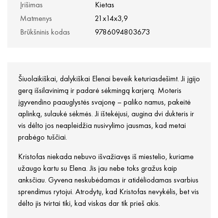
Įrišimas
Kietas
Matmenys
21x14x3,9
Brūkšninis kodas
9786094803673
Šiuolaikiškai, dalykiškai Elenai beveik keturiasdešimt. Ji įgijo
gerą išsilavinimą ir padarė sėkmingą karjerą. Moteris
įgyvendino paauglystės svajonę – paliko namus, pakeitė
aplinką, sulaukė sėkmės. Ji ištekėjusi, augina dvi dukteris ir
vis dėlto jos neapleidžia nusivylimo jausmas, kad metai
prabėgo tuščiai.
Kristofas niekada nebuvo išvažiavęs iš miestelio, kuriame
užaugo kartu su Elena. Jis jau nebe toks gražus kaip
anksčiau. Gyvena neskubėdamas ir atidėliodamas svarbius
sprendimus rytojui. Atrodytų, kad Kristofas nevykėlis, bet vis
dėlto jis tvirtai tiki, kad viskas dar tik prieš akis.