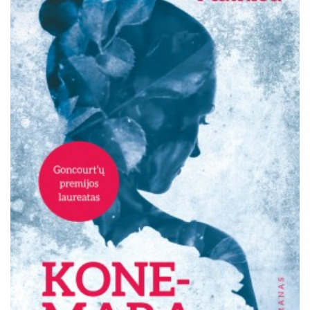
Išparduota
Trileriai, detektyvai
Klasika
Apsakymai, novelės
Poezija, pjesės
Esė
Pirmoji knyga (PK)
Lietuvių literatūros lobynas. XX amžius
Knygos vaikams ir paaugliams
Negrožinė literatūra
El. knygos
Audioknygos
Knygos su autografais
KNYGOS PIGIAU
Išparduota