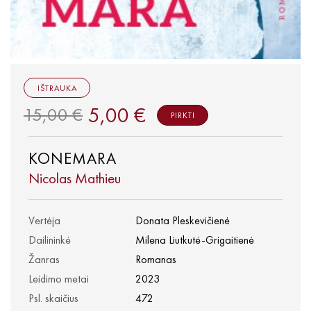
IŠTRAUKA
5,00 €
15,00 €
PIRKTI
KONEMARA
Nicolas Mathieu
Vertėja
Donata Pleskevičienė
Dailininkė
Milena Liutkutė-Grigaitienė
Žanras
Romanas
Leidimo metai
2023
Psl. skaičius
472