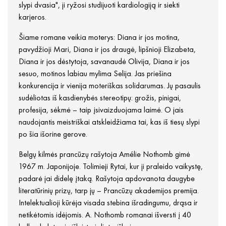
slypi dvasia", ji ryžosi studijuoti kardiologiją ir siekti
karjeros.
Šiame romane veikia moterys: Diana ir jos motina,
pavydžioji Mari, Diana ir jos draugė, lipšnioji Elizabeta,
Diana ir jos dėstytoja, savanaudė Olivija, Diana ir jos
sesuo, motinos labiau mylima Selija. Jas priešina
konkurencija ir vienija moteriškas solidarumas. Jų pasaulis
sudėliotas iš kasdienybės stereotipų: grožis, pinigai,
profesija, sėkmė – taip įsivaizduojama laimė. O jais
naudojantis meistriškai atskleidžiama tai, kas iš tiesų slypi
po šia išorine gerove.
Belgų kilmės prancūzų rašytoja Amélie Nothomb gimė
1967 m. Japonijoje. Tolimieji Rytai, kur ji praleido vaikystę,
padarė jai didelę įtaką. Rašytoja apdovanota daugybe
literatūrinių prizų, tarp jų – Prancūzų akademijos premija.
Intelektualioji kūrėja visada stebina išradingumu, drąsa ir
netikėtomis idėjomis. A. Nothomb romanai išversti į 40