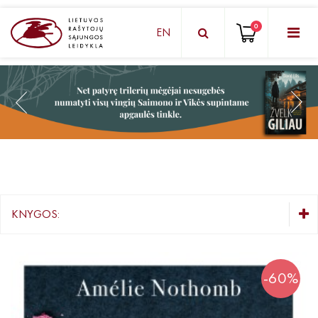
0
EN
KNYGŲ DĖŽUTĖ - STAIGMENA
Grožinė literatūra
Knygos vaikams ir paaugliams
Negrožinė literatūra
El. knygos
KNYGOS:
Audioknygos
KNYGŲ DĖŽUTĖ - STAIGMENA
Knygos su autografais
Grožinė literatūra
-60%
Knygos vaikams ir paaugliams
KNYGOS PIGIAU
Negrožinė literatūra