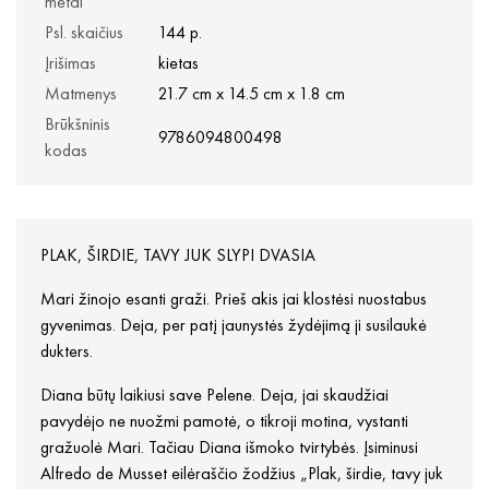
metai
Psl. skaičius
144 p.
Įrišimas
kietas
Matmenys
21.7 cm x 14.5 cm x 1.8 cm
Brūkšninis
9786094800498
kodas
PLAK, ŠIRDIE, TAVY JUK SLYPI DVASIA
Mari žinojo esanti graži. Prieš akis jai klostėsi nuostabus
gyvenimas. Deja, per patį jaunystės žydėjimą ji susilaukė
dukters.
Diana būtų laikiusi save Pelene. Deja, jai skaudžiai
pavydėjo ne nuožmi pamotė, o tikroji motina, vystanti
gražuolė Mari. Tačiau Diana išmoko tvirtybės. Įsiminusi
Alfredo de Musset eilėraščio žodžius „Plak, širdie, tavy juk