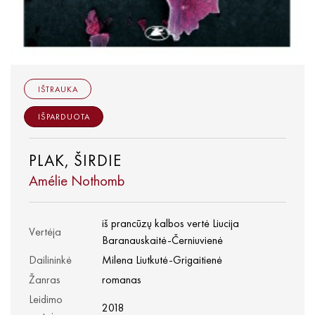
IŠTRAUKA
IŠPARDUOTA
PLAK, ŠIRDIE
Amélie Nothomb
iš prancūzų kalbos vertė Liucija
Vertėja
Baranauskaitė-Černiuvienė
Dailininkė
Milena Liutkutė-Grigaitienė
Žanras
romanas
Leidimo
2018