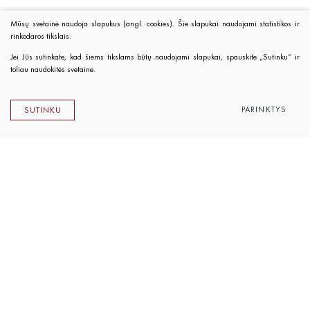
Mūsų svetainė naudoja slapukus (angl. cookies). Šie slapukai naudojami statistikos ir
rinkodaros tikslais.
Jei Jūs sutinkate, kad šiems tikslams būtų naudojami slapukai, spauskite „Sutinku“ ir
toliau naudokitės svetaine.
PARINKTYS
SUTINKU
Lietuvos rašytojų sąjungos leidykla
K. Sirvydo g. 6, LT-01101 Vilnius
Telefonas 0 5 262 89 45
El. paštas
info@rsleidykla.lt
Leidyklos knygynėlis