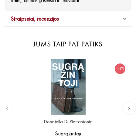
kalbų, keletas jų išleista ir lietuviškai.
Straipsniai, recenzijos
JUMS TAIP PAT PATIKS
-41%
Donatella Di Pietrantonio
Sugrąžintoji