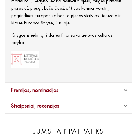
marmurą“, Berlyno teatro festivalio pjesių mugės pirmasis
prizas už pjesę „Liučė čiuožia“). Jos kūriniai versti į
pagrindines Europos kalbas, o pjesės statytos Lietuvoje ir
kitose Europos šalyse, Rusijoje.
Knygos išleidimą iš dalies finansavo Lietuvos kultūros
taryba.
Premijos, nominacijos
Straipsniai, recenzijos
JUMS TAIP PAT PATIKS