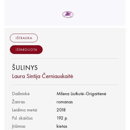
IŠTRAUKA
IŠPARDUOTA
ŠULINYS
Laura Sintija Černiauskaitė
Dailininkė
Milena Liutkutė-Grigaitienė
Žanras
romanas
Leidimo metai
2018
Psl. skaičius
192 p.
Įrišimas
kietas