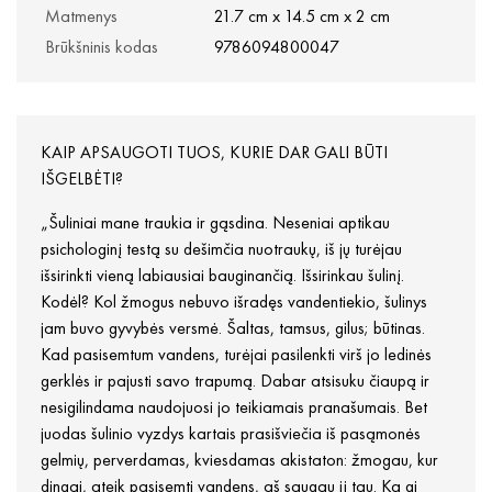
Matmenys
21.7 cm x 14.5 cm x 2 cm
Brūkšninis kodas
9786094800047
KAIP APSAUGOTI TUOS, KURIE DAR GALI BŪTI
IŠGELBĖTI?
„Šuliniai mane traukia ir gąsdina. Neseniai aptikau
psichologinį testą su dešimčia nuotraukų, iš jų turėjau
išsirinkti vieną labiausiai bauginančią. Išsirinkau šulinį.
Kodėl? Kol žmogus nebuvo išradęs vandentiekio, šulinys
jam buvo gyvybės versmė. Šaltas, tamsus, gilus; būtinas.
Kad pasisemtum vandens, turėjai pasilenkti virš jo ledinės
gerklės ir pajusti savo trapumą. Dabar atsisuku čiaupą ir
nesigilindama naudojuosi jo teikiamais pranašumais. Bet
juodas šulinio vyzdys kartais prasišviečia iš pasąmonės
gelmių, perverdamas, kviesdamas akistaton: žmogau, kur
dingai, ateik pasisemti vandens, aš saugau jį tau. Ką gi