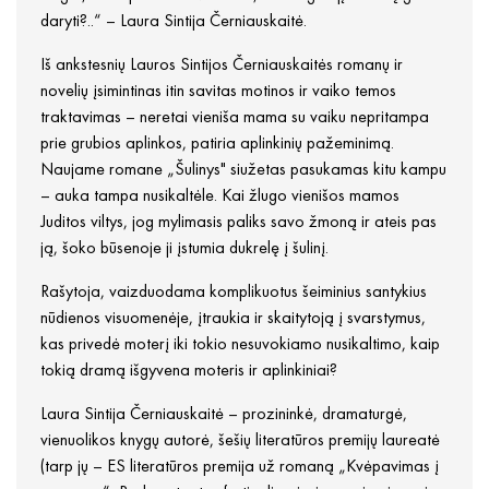
daryti?..“ – Laura Sintija Černiauskaitė.
Iš ankstesnių Lauros Sintijos Černiauskaitės romanų ir
novelių įsimintinas itin savitas motinos ir vaiko temos
traktavimas – neretai vieniša mama su vaiku nepritampa
prie grubios aplinkos, patiria aplinkinių pažeminimą.
Naujame romane „Šulinys" siužetas pasukamas kitu kampu
– auka tampa nusikaltėle. Kai žlugo vienišos mamos
Juditos viltys, jog mylimasis paliks savo žmoną ir ateis pas
ją, šoko būsenoje ji įstumia dukrelę į šulinį.
Rašytoja, vaizduodama komplikuotus šeiminius santykius
nūdienos visuomenėje, įtraukia ir skaitytoją į svarstymus,
kas privedė moterį iki tokio nesuvokiamo nusikaltimo, kaip
tokią dramą išgyvena moteris ir aplinkiniai?
Laura Sintija Černiauskaitė – prozininkė, dramaturgė,
vienuolikos knygų autorė, šešių literatūros premijų laureatė
(tarp jų – ES literatūros premija už romaną „Kvėpavimas į