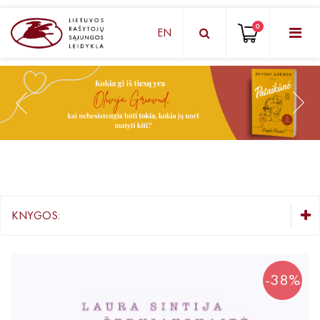
0
EN
KNYGŲ DĖŽUTĖ - STAIGMENA
Grožinė literatūra
Knygos vaikams ir paaugliams
Negrožinė literatūra
El. knygos
KNYGOS:
Audioknygos
KNYGŲ DĖŽUTĖ - STAIGMENA
Knygos su autografais
Grožinė literatūra
-38%
Knygos vaikams ir paaugliams
KNYGOS PIGIAU
Negrožinė literatūra