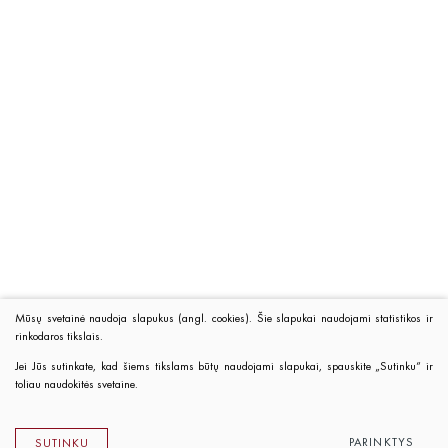
Mūsų svetainė naudoja slapukus (angl. cookies). Šie slapukai naudojami statistikos ir
rinkodaros tikslais.
Jei Jūs sutinkate, kad šiems tikslams būtų naudojami slapukai, spauskite „Sutinku“ ir
toliau naudokitės svetaine.
PARINKTYS
SUTINKU