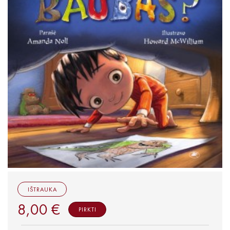
Išparduota
Pradedantiems skaityti ( 6 - 8 m.)
Įgudusiems skaitytojams ( 9m. +)
Negrožinė literatūra
El. knygos
Audioknygos
Knygos su autografais
KNYGOS PIGIAU
Išparduota
IŠTRAUKA
8,00 €
PIRKTI