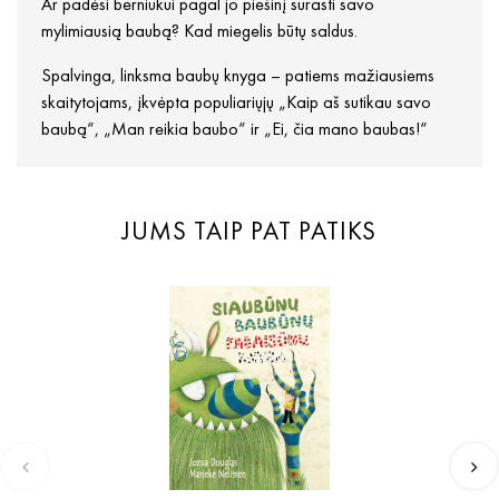
Ar padėsi berniukui pagal jo piešinį surasti savo
mylimiausią baubą? Kad miegelis būtų saldus.
Spalvinga, linksma baubų knyga – patiems mažiausiems
skaitytojams, įkvėpta populiariųjų „Kaip aš sutikau savo
baubą“, „Man reikia baubo“ ir „Ei, čia mano baubas!“
JUMS TAIP PAT PATIKS