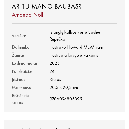
AR TU MANO BAUBAS?
Amanda Noll
Iš anglų kalbos vertė Saulius
Vertėjas
Repečka
Dailininkai
Iliustravo Howard McWilliam
Žanras
Iliustruota knygelė vaikams
Leidimo metai
2023
Psl. skaičius
24
Įrišimas
Kietas
Matmenys
20,3 x 20,3 cm
Brūkšninis
9786094803895
kodas