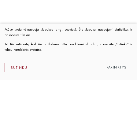
Mūsų svetainė naudoja slapukus (angl. cookies). Šie slapukai naudojami statistikos ir
rinkodaros tikslais.
Jei Jūs sutinkate, kad šiems tikslams būtų naudojami slapukai, spauskite „Sutinku“ ir
toliau naudokitės svetaine.
PARINKTYS
SUTINKU
Lietuvos rašytojų sąjungos leidykla
K. Sirvydo g. 6, LT-01101 Vilnius
Telefonas 0 5 262 89 45
El. paštas
info@rsleidykla.lt