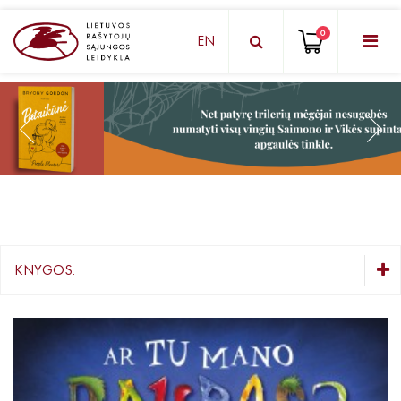
0
EN
KNYGŲ DĖŽUTĖ - STAIGMENA
Grožinė literatūra
Knygos vaikams ir paaugliams
Negrožinė literatūra
El. knygos
KNYGOS:
Audioknygos
KNYGŲ DĖŽUTĖ - STAIGMENA
Knygos su autografais
Grožinė literatūra
Knygos vaikams ir paaugliams
KNYGOS PIGIAU
Mažiausiems ( 2 - 6 m.)