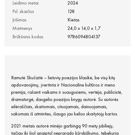
Leidimo metai
2024
Psl. skaičius
128
Įrišimas
Kietas
Matmenys
24,0 x 14,0 x 1,7
Brūkšninis kodas
9786094804137
Ramutė Skučaitė – lietuvių poezijos klasikė, be visų kitų
apdovanojimų, įvertinta ir Nacionaline kultūros ir meno
premija, rašanti vaikams ir suaugusiems, vertėja, publicistė,
dramaturgė, daugelio poezijos knygų autorė. Su autorės
eilėraščiais, skaitomais, cituojamais, dainuojamais,
sakomais iš atminties, išaugo jau kelios skaitytojų kartos.
2021 metais autorė minėjo garbingą 90 metų jubiliejų,
tačiau iki šiol anaiptol neprarado kūrybiškumo, tebekuria