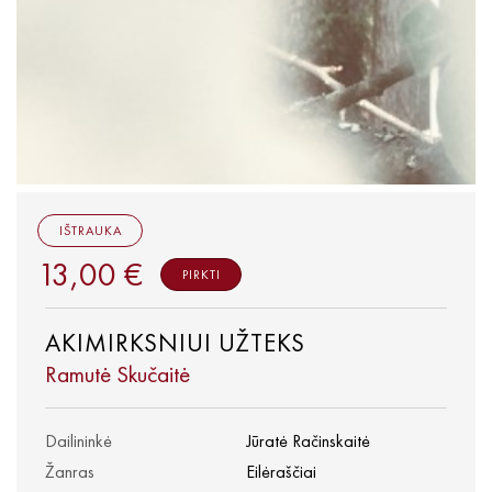
IŠTRAUKA
13,00 €
PIRKTI
AKIMIRKSNIUI UŽTEKS
Ramutė Skučaitė
Dailininkė
Jūratė Račinskaitė
Žanras
Eilėraščiai