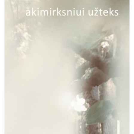
Išparduota
Pradedantiems skaityti ( 6 - 8 m.)
Įgudusiems skaitytojams ( 9m. +)
Negrožinė literatūra
El. knygos
Audioknygos
Knygos su autografais
KNYGOS PIGIAU
Išparduota