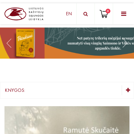
0
EN
KNYGŲ DĖŽUTĖ - STAIGMENA
Grožinė literatūra
Knygos vaikams ir paaugliams
Negrožinė literatūra
El. knygos
KNYGOS:
Audioknygos
KNYGŲ DĖŽUTĖ - STAIGMENA
Knygos su autografais
Grožinė literatūra
Knygos vaikams ir paaugliams
KNYGOS PIGIAU
Mažiausiems ( 2 - 6 m.)