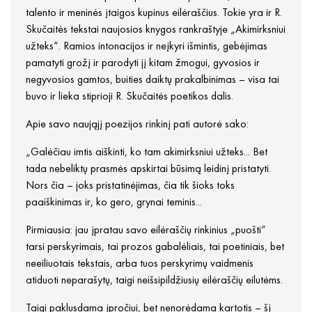
talento ir meninės įtaigos kupinus eilėraščius. Tokie yra ir R.
Skučaitės tekstai naujosios knygos rankraštyje „Akimirksniui
užteks“. Ramios intonacijos ir neįkyri išmintis, gebėjimas
pamatyti grožį ir parodyti jį kitam žmogui, gyvosios ir
negyvosios gamtos, buities daiktų prakalbinimas – visa tai
buvo ir lieka stiprioji R. Skučaitės poetikos dalis.
Apie savo naująjį poezijos rinkinį pati autorė sako:
„Galėčiau imtis aiškinti, ko tam akimirksniui užteks... Bet
tada nebeliktų prasmės apskirtai būsimą leidinį pristatyti.
Nors čia – joks pristatinėjimas, čia tik šioks toks
paaiškinimas ir, ko gero, grynai teminis...
Pirmiausia: jau įpratau savo eilėraščių rinkinius „puošti“
tarsi perskyrimais, tai prozos gabalėliais, tai poetiniais, bet
neeiliuotais tekstais, arba tuos perskyrimų vaidmenis
atiduoti neparašytų, taigi neišsipildžiusių eilėraščių eilutėms.
Taigi paklusdama įpročiui, bet nenorėdama kartotis – šį