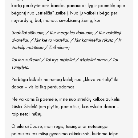
kartą perskyrimams bandau panaudoti lyg ir poemėlę apie
bėgantį nuo „strielčių“ zuikelį. Nuo jų vaikelis bėga per
neįvardytą, bet, manau, suvokiamą žemę, kur
Sodeliai siūbuoja, / Kur mergelės dainuoja, / Kur aukštieji
dvareliai, / Kur klevo varteliai, / Kur kaminėliai rūksta / Ir
žodelių netrūksta / Zuikeliams;
Tai ten zuikeliai / Tai trys mįsleliai / Mįsleliai mano / Tai
sumįslyta.
Perbėga kiškelis netrumpą kelelį nuo „klevo vartelių“ iki
dabar – vis laišką perduodamas.
Ne vaikams ši poemėlė, ir ne nuo strielčių kulkos zuikelis
žūsta. Širdelė jam plyšta, pamačius, kas vyksta dabar –
taip netoli mūsų.
O eilėraščiuose, man regis, teisingai ar neteisingai
pajaustas tas mūsų gyvenimo akimirksnis, kuriame telpa