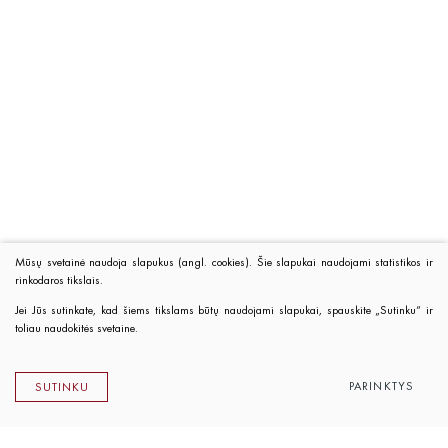
Mūsų svetainė naudoja slapukus (angl. cookies). Šie slapukai naudojami statistikos ir
rinkodaros tikslais.
Jei Jūs sutinkate, kad šiems tikslams būtų naudojami slapukai, spauskite „Sutinku“ ir
toliau naudokitės svetaine.
PARINKTYS
SUTINKU