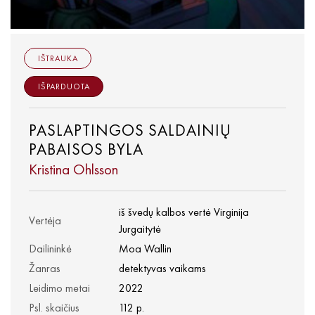
IŠTRAUKA
IŠPARDUOTA
PASLAPTINGOS SALDAINIŲ
PABAISOS BYLA
Kristina Ohlsson
iš švedų kalbos vertė Virginija
Vertėja
Jurgaitytė
Dailininkė
Moa Wallin
Žanras
detektyvas vaikams
Leidimo metai
2022
Psl. skaičius
112 p.