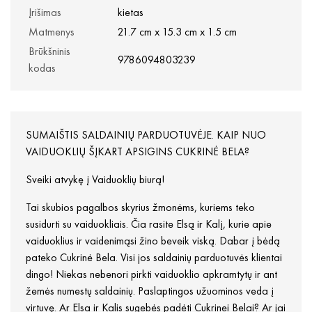
Įrišimas
kietas
Matmenys
21.7 cm x 15.3 cm x 1.5 cm
Brūkšninis
9786094803239
kodas
SUMAIŠTIS SALDAINIŲ PARDUOTUVĖJE. KAIP NUO
VAIDUOKLIŲ ŠĮKART APSIGINS CUKRINĖ BELA?
Sveiki atvykę į Vaiduoklių biurą!
Tai skubios pagalbos skyrius žmonėms, kuriems teko
susidurti su vaiduokliais. Čia rasite Elsą ir Kalį, kurie apie
vaiduoklius ir vaidenimąsi žino beveik viską. Dabar į bėdą
pateko Cukrinė Bela. Visi jos saldainių parduotuvės klientai
dingo! Niekas nebenori pirkti vaiduoklio apkramtytų ir ant
žemės numestų saldainių. Paslaptingos užuominos veda į
virtuvę. Ar Elsa ir Kalis sugebės padėti Cukrinei Belai? Ar jai