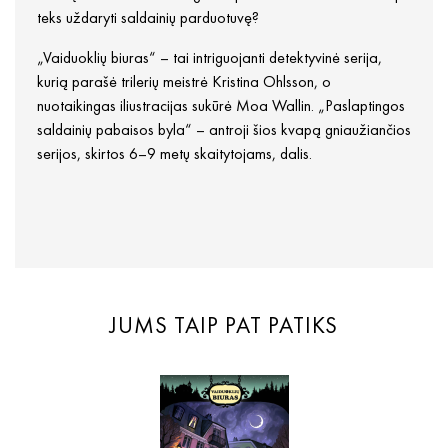
teks uždaryti saldainių parduotuvę?
„Vaiduoklių biuras“ – tai intriguojanti detektyvinė serija,
kurią parašė trilerių meistrė Kristina Ohlsson, o
nuotaikingas iliustracijas sukūrė Moa Wallin. „Paslaptingos
saldainių pabaisos byla“ – antroji šios kvapą gniaužiančios
serijos, skirtos 6–9 metų skaitytojams, dalis.
JUMS TAIP PAT PATIKS