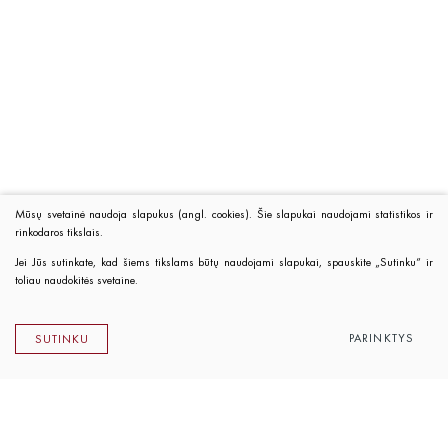
Mūsų svetainė naudoja slapukus (angl. cookies). Šie slapukai naudojami statistikos ir
rinkodaros tikslais.
Jei Jūs sutinkate, kad šiems tikslams būtų naudojami slapukai, spauskite „Sutinku“ ir
toliau naudokitės svetaine.
PARINKTYS
SUTINKU