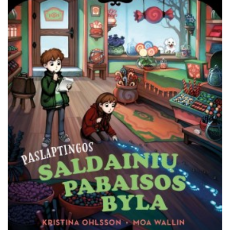
Išparduota
Pradedantiems skaityti ( 6 - 8 m.)
Įgudusiems skaitytojams ( 9m. +)
Negrožinė literatūra
El. knygos
Audioknygos
Knygos su autografais
KNYGOS PIGIAU
Išparduota