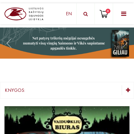
0
EN
KNYGŲ DĖŽUTĖ - STAIGMENA
Grožinė literatūra
Knygos vaikams ir paaugliams
Negrožinė literatūra
El. knygos
KNYGOS:
Audioknygos
KNYGŲ DĖŽUTĖ - STAIGMENA
Knygos su autografais
Grožinė literatūra
Knygos vaikams ir paaugliams
KNYGOS PIGIAU
Mažiausiems ( 2 - 6 m.)