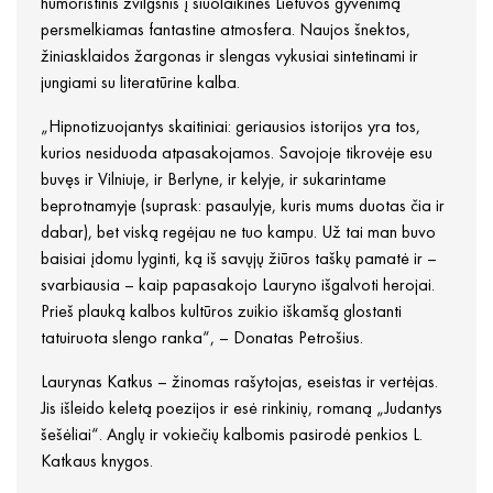
humoristinis žvilgsnis į šiuolaikinės Lietuvos gyvenimą
persmelkiamas fantastine atmosfera. Naujos šnektos,
žiniasklaidos žargonas ir slengas vykusiai sintetinami ir
jungiami su literatūrine kalba.
„Hipnotizuojantys skaitiniai: geriausios istorijos yra tos,
kurios nesiduoda atpasakojamos. Savojoje tikrovėje esu
buvęs ir Vilniuje, ir Berlyne, ir kelyje, ir sukarintame
beprotnamyje (suprask: pasaulyje, kuris mums duotas čia ir
dabar), bet viską regėjau ne tuo kampu. Už tai man buvo
baisiai įdomu lyginti, ką iš savųjų žiūros taškų pamatė ir –
svarbiausia – kaip papasakojo Lauryno išgalvoti herojai.
Prieš plauką kalbos kultūros zuikio iškamšą glostanti
tatuiruota slengo ranka“, – Donatas Petrošius.
Laurynas Katkus – žinomas rašytojas, eseistas ir vertėjas.
Jis išleido keletą poezijos ir esė rinkinių, romaną „Judantys
šešėliai“. Anglų ir vokiečių kalbomis pasirodė penkios L.
Katkaus knygos.