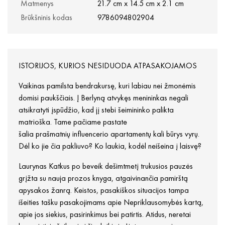
Matmenys
21.7 cm x 14.5 cm x 2.1 cm
Brūkšninis kodas
9786094802904
ISTORIJOS, KURIOS NESIDUODA ATPASAKOJAMOS
Vaikinas pamilsta bendrakursę, kuri labiau nei žmonėmis
domisi paukščiais. Į Berlyną atvykęs menininkas negali
atsikratyti įspūdžio, kad jį stebi šeimininko palikta
matrioška. Tame pačiame pastate
šalia prašmatnių influencerio apartamentų kali būrys vyrų.
Dėl ko jie čia pakliuvo? Ko laukia, kodėl neišeina į laisvę?
Laurynas Katkus po beveik dešimtmetį trukusios pauzės
grįžta su nauja prozos knyga, atgaivinančia pamirštą
apysakos žanrą. Keistos, pasakiškos situacijos tampa
išeities tašku pasakojimams apie Nepriklausomybės kartą,
apie jos siekius, pasirinkimus bei patirtis. Atidus, neretai