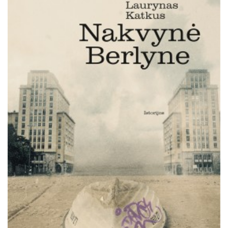
Išparduota
Trileriai, detektyvai
Klasika
Apsakymai, novelės
Poezija, pjesės
Esė
Pirmoji knyga (PK)
Lietuvių literatūros lobynas. XX amžius
Knygos vaikams ir paaugliams
Negrožinė literatūra
El. knygos
Audioknygos
Knygos su autografais
KNYGOS PIGIAU
Išparduota