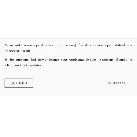
Mūsų svetainė naudoja slapukus (angl. cookies). Šie slapukai naudojami statistikos ir
rinkodaros tikslais.
Jei Jūs sutinkate, kad šiems tikslams būtų naudojami slapukai, spauskite „Sutinku“ ir
toliau naudokitės svetaine.
PARINKTYS
SUTINKU
Lietuvos rašytojų sąjungos leidykla
K. Sirvydo g. 6, LT-01101 Vilnius