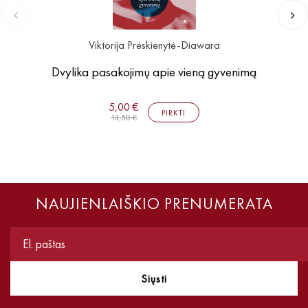
Viktorija Prėskienytė-Diawara
Dvylika pasakojimų apie vieną gyvenimą
5,00 €
PIRKTI
13,50 €
NAUJIENLAIŠKIO PRENUMERATA
Siųsti