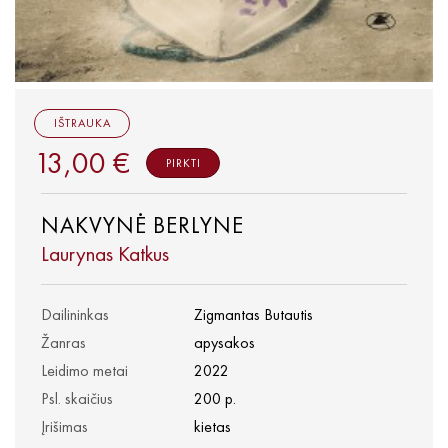
IŠTRAUKA
13,00 €
PIRKTI
NAKVYNĖ BERLYNE
Laurynas Katkus
Dailininkas
Zigmantas Butautis
Žanras
apysakos
Leidimo metai
2022
Psl. skaičius
200 p.
Įrišimas
kietas