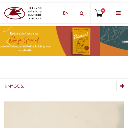
0
EN
KNYGŲ DĖŽUTĖ - STAIGMENA
Grožinė literatūra
Knygos vaikams ir paaugliams
Negrožinė literatūra
El. knygos
KNYGOS:
Audioknygos
KNYGŲ DĖŽUTĖ - STAIGMENA
Knygos su autografais
Grožinė literatūra
Lietuvių autorių literatūra
KNYGOS PIGIAU
Užsienio autorių literatūra