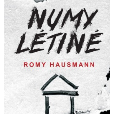
Išparduota
Trileriai, detektyvai
Klasika
Apsakymai, novelės
Poezija, pjesės
Esė
Pirmoji knyga (PK)
Lietuvių literatūros lobynas. XX amžius
Knygos vaikams ir paaugliams
Negrožinė literatūra
El. knygos
Audioknygos
Knygos su autografais
KNYGOS PIGIAU
Išparduota