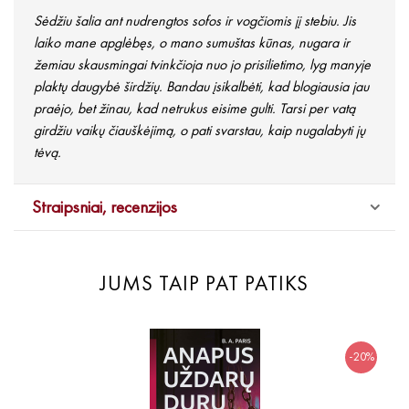
Sėdžiu šalia ant nudrengtos sofos ir vogčiomis jį stebiu. Jis
laiko mane apglėbęs, o mano sumuštas kūnas, nugara ir
žemiau skausmingai tvinkčioja nuo jo prisilietimo, lyg manyje
plaktų daugybė širdžių. Bandau įsikalbėti, kad blogiausia jau
praėjo, bet žinau, kad netrukus eisime gulti. Tarsi per vatą
girdžiu vaikų čiauškėjimą, o pati svarstau, kaip nugalabyti jų
tėvą.
Straipsniai, recenzijos
JUMS TAIP PAT PATIKS
-20%