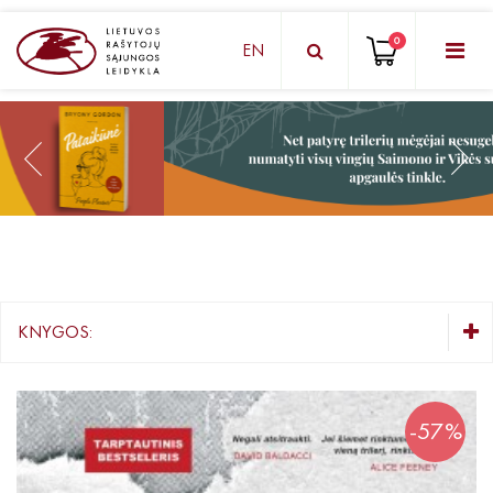
0
EN
KNYGŲ DĖŽUTĖ - STAIGMENA
Grožinė literatūra
Knygos vaikams ir paaugliams
Negrožinė literatūra
El. knygos
KNYGOS:
Audioknygos
KNYGŲ DĖŽUTĖ - STAIGMENA
Knygos su autografais
Grožinė literatūra
-57%
Lietuvių autorių literatūra
KNYGOS PIGIAU
Užsienio autorių literatūra