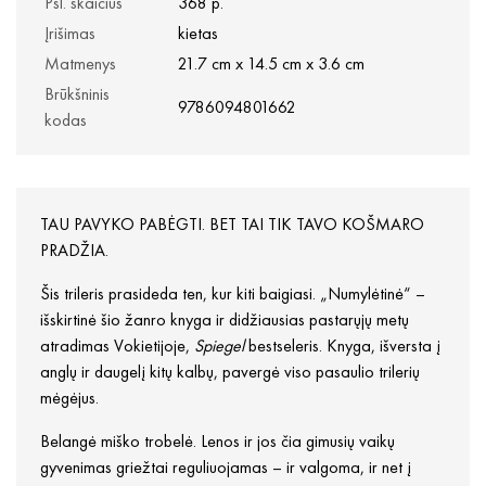
Psl. skaičius
368 p.
Įrišimas
kietas
Matmenys
21.7 cm x 14.5 cm x 3.6 cm
Brūkšninis
9786094801662
kodas
TAU PAVYKO PABĖGTI. BET TAI TIK TAVO KOŠMARO
PRADŽIA.
Šis trileris prasideda ten, kur kiti baigiasi.
„Numylėtinė“ –
išskirtinė šio žanro knyga ir didžiausias pastarųjų metų
atradimas Vokietijoje,
Spiegel
bestseleris. Knyga, išversta į
anglų ir daugelį kitų kalbų, pavergė viso pasaulio trilerių
mėgėjus.
Belangė miško trobelė. Lenos ir jos čia gimusių vaikų
gyvenimas griežtai reguliuojamas – ir valgoma, ir net į