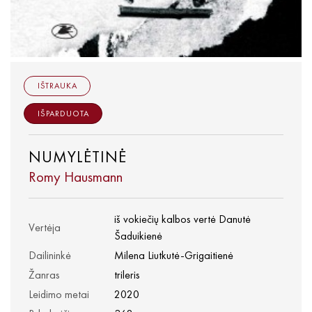
IŠTRAUKA
IŠPARDUOTA
NUMYLĖTINĖ
Romy Hausmann
iš vokiečių kalbos vertė Danutė
Vertėja
Šaduikienė
Dailininkė
Milena Liutkutė-Grigaitienė
Žanras
trileris
Leidimo metai
2020