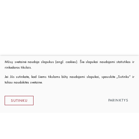
Mūsų svetainė naudoja slapukus (angl. cookies). Šie slapukai naudojami statistikos ir
rinkodaros tikslais.
Jei Jūs sutinkate, kad šiems tikslams būtų naudojami slapukai, spauskite „Sutinku“ ir
toliau naudokitės svetaine.
PARINKTYS
SUTINKU
Lietuvos rašytojų sąjungos leidykla