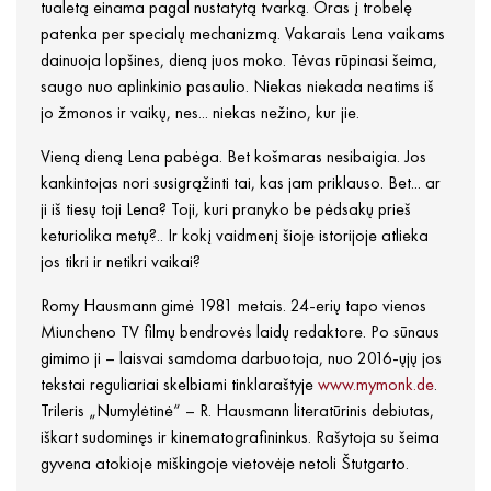
tualetą einama pagal nustatytą tvarką. Oras į trobelę
patenka per specialų mechanizmą. Vakarais Lena vaikams
dainuoja lopšines, dieną juos moko. Tėvas rūpinasi šeima,
saugo nuo aplinkinio pasaulio. Niekas niekada neatims iš
jo žmonos ir vaikų, nes... niekas nežino, kur jie.
Vieną dieną Lena pabėga. Bet košmaras nesibaigia. Jos
kankintojas nori susigrąžinti tai, kas jam priklauso. Bet... ar
ji iš tiesų toji Lena? Toji, kuri pranyko be pėdsakų prieš
keturiolika metų?.. Ir kokį vaidmenį šioje istorijoje atlieka
jos tikri ir netikri vaikai?
Romy Hausmann gimė 1981 metais. 24-erių tapo vienos
Miuncheno TV filmų bendrovės laidų redaktore. Po sūnaus
gimimo ji – laisvai samdoma darbuotoja, nuo 2016-ųjų jos
tekstai reguliariai skelbiami tinklaraštyje
www.mymonk.de
.
Trileris „Numylėtinė“ – R. Hausmann literatūrinis debiutas,
iškart sudominęs ir kinematografininkus. Rašytoja su šeima
gyvena atokioje miškingoje vietovėje netoli Štutgarto.