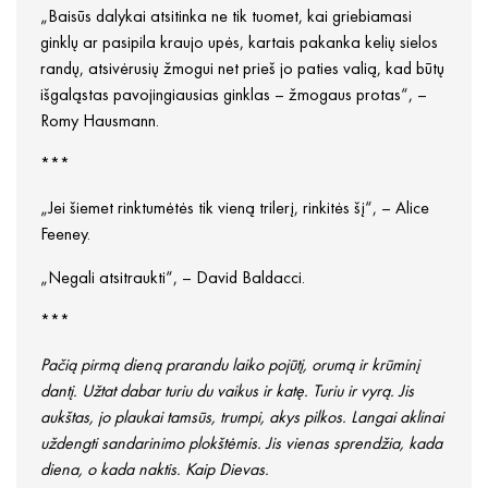
„Baisūs dalykai atsitinka ne tik tuomet, kai griebiamasi
ginklų ar pasipila kraujo upės, kartais pakanka kelių sielos
randų, atsivėrusių žmogui net prieš jo paties valią, kad būtų
išgaląstas pavojingiausias ginklas – žmogaus protas“, –
Romy Hausmann.
***
„Jei šiemet rinktumėtės tik vieną trilerį, rinkitės šį“, – Alice
Feeney.
„Negali atsitraukti“, – David Baldacci.
***
Pačią pirmą dieną prarandu laiko pojūtį, orumą ir krūminį
dantį. Užtat dabar turiu du vaikus ir katę. Turiu ir vyrą. Jis
aukštas,
jo plaukai tamsūs, trumpi, akys pilkos. Langai aklinai
uždengti sandarinimo plokštėmis. Jis vienas sprendžia, kada
diena, o kada naktis. Kaip Dievas.