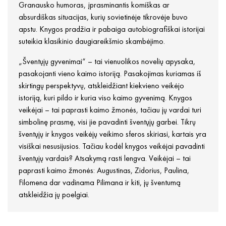
Granausko humoras, įprasminantis komiškas ar
absurdiškas situacijas, kurių sovietinėje tikrovėje buvo
apstu. Knygos pradžia ir pabaiga autobiografiškai istorijai
suteikia klasikinio daugiareikšmio skambėjimo.
„Šventųjų gyvenimai“ – tai vienuolikos novelių apysaka,
pasakojanti vieno kaimo istoriją. Pasakojimas kuriamas iš
skirtingų perspektyvų, atskleidžiant kiekvieno veikėjo
istoriją, kuri pildo ir kuria viso kaimo gyvenimą. Knygos
veikėjai – tai paprasti kaimo žmonės, tačiau jų vardai turi
simbolinę prasmę, visi jie pavadinti šventųjų garbei. Tikrų
šventųjų ir knygos veikėjų veikimo sferos skiriasi, kartais yra
visiškai nesusijusios. Tačiau kodėl knygos veikėjai pavadinti
šventųjų vardais? Atsakymą rasti lengva. Veikėjai – tai
paprasti kaimo žmonės: Augustinas, Zidorius, Paulina,
Filomena dar vadinama Pilimana ir kiti, jų šventumą
atskleidžia jų poelgiai.