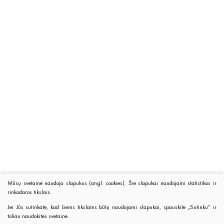
Mūsų svetainė naudoja slapukus (angl. cookies). Šie slapukai naudojami statistikos ir
rinkodaros tikslais.
Jei Jūs sutinkate, kad šiems tikslams būtų naudojami slapukai, spauskite „Sutinku“ ir
toliau naudokitės svetaine.