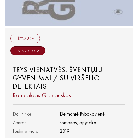
IŠTRAUKA
IŠPARDUOTA
TRYS VIENATVĖS. ŠVENTŲJŲ
GYVENIMAI / SU VIRŠELIO
DEFEKTAIS
Romualdas Granauskas
Dailininkė
Deimantė Rybakovienė
Žanras
romanas, apysaka
Leidimo metai
2019