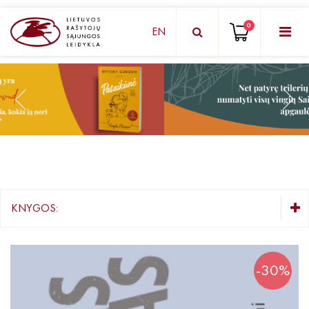
0
EN
KNYGŲ DĖŽUTĖ - STAIGMENA
Grožinė literatūra
Knygos vaikams ir paaugliams
Negrožinė literatūra
El. knygos
KNYGOS:
Audioknygos
KNYGŲ DĖŽUTĖ - STAIGMENA
Knygos su autografais
Grožinė literatūra
-30%
Lietuvių autorių literatūra
KNYGOS PIGIAU
Užsienio autorių literatūra