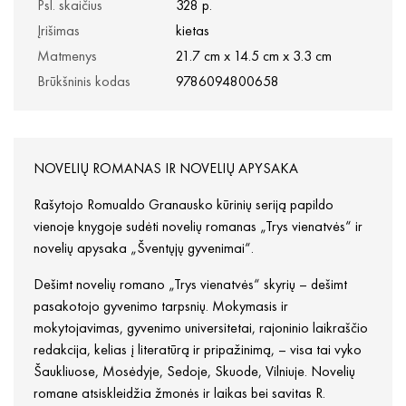
Psl. skaičius
328 p.
Įrišimas
kietas
Matmenys
21.7 cm x 14.5 cm x 3.3 cm
Brūkšninis kodas
9786094800658
NOVELIŲ ROMANAS IR NOVELIŲ APYSAKA
Rašytojo Romualdo Granausko kūrinių seriją papildo
vienoje knygoje sudėti novelių romanas „Trys vienatvės“ ir
novelių apysaka „Šventųjų gyvenimai“.
Dešimt novelių romano „Trys vienatvės“ skyrių – dešimt
pasakotojo gyvenimo tarpsnių. Mokymasis ir
mokytojavimas, gyvenimo universitetai, rajoninio laikraščio
redakcija, kelias į literatūrą ir pripažinimą, – visa tai vyko
Šaukliuose, Mosėdyje, Sedoje, Skuode, Vilniuje. Novelių
romane atsiskleidžia žmonės ir laikas bei savitas R.