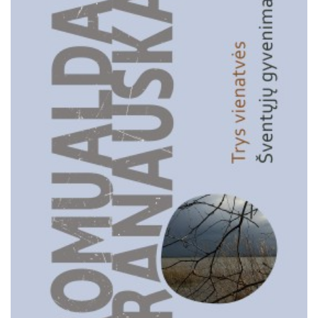
Išparduota
Trileriai, detektyvai
Klasika
Apsakymai, novelės
Poezija, pjesės
Esė
Pirmoji knyga (PK)
Lietuvių literatūros lobynas. XX amžius
Knygos vaikams ir paaugliams
Negrožinė literatūra
El. knygos
Audioknygos
Knygos su autografais
KNYGOS PIGIAU
Išparduota