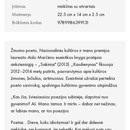
Įrišimas
minkštas su atvartais
Matmenys
22.5 cm x 14 cm x 2.5 cm
Brūkšninis kodas
9789986399131
Žinomo poeto, Nacionalinės kultūros ir meno premijos
laureato Aido Marčėno eseistikos knyga pratęsia
ankstesniąją – „Sakiniai" (2013). „Kasdienynas" fiksuoja
2012–2014 metų patirtis, pasvarstymus apie kultūros
žmones, bičiulius, artimuosius. Eseistiniai užrašai perteikia
poeto savivoką, spalvingus kultūrinio gyvenimo atspindžius.
„Kas čia, šviesiausios poezijos subinėje, slapstosi nuo
gyvenimo? Aš. Mano tamsa. Ir mirtis – dabar net nežinau,
ar labiau mano, ar tos poezijos.
Poetas... Dieve, koks idiotizmas! Ir gal dar didesnė
niekšybė, nei kunigauti. Jei nebetiki. Kai meluoji pats sau.