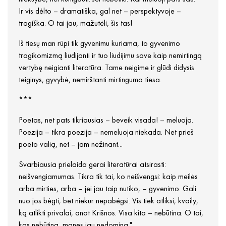
Ir vis dėlto – dramatiška, gal net – perspektyvoje –
tragiška. O tai jau, mažutėli, šis tas!
Iš tiesų man rūpi tik gyvenimu kuriama, to gyvenimo
tragikomizmą liudijanti ir tuo liudijimu save kaip nemirtingą
vertybę neigianti literatūra. Tame neigime ir glūdi didysis
teiginys, gyvybė, nemirštanti mirtingumo tiesa.
***
Poetas, net pats tikriausias – beveik visada! – meluoja.
Poezija – tikra poezija – nemeluoja niekada. Net prieš
poeto valią, net – jam nežinant...
Svarbiausia prielaida gerai literatūrai atsirasti:
neišvengiamumas. Tikra tik tai, ko neišvengsi: kaip meilės
arba mirties, arba – jei jau taip nutiko, – gyvenimo. Gali
nuo jos bėgti, bet niekur nepabėgsi. Vis tiek atliksi, kvaily,
ką atlikti privalai, anot Krišnos. Visa kita – nebūtina. O tai,
kas nebūtina, manęs jau nedomina."