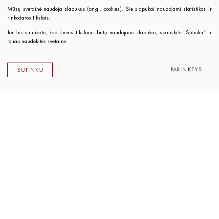
Mūsų svetainė naudoja slapukus (angl. cookies). Šie slapukai naudojami statistikos ir
rinkodaros tikslais.
Jei Jūs sutinkate, kad šiems tikslams būtų naudojami slapukai, spauskite „Sutinku“ ir
toliau naudokitės svetaine.
PARINKTYS
SUTINKU
Lietuvos rašytojų sąjungos leidykla
K. Sirvydo g. 6, LT-01101 Vilnius
Telefonas 0 5 262 89 45
El. paštas
info@rsleidykla.lt
Leidyklos knygynėlis