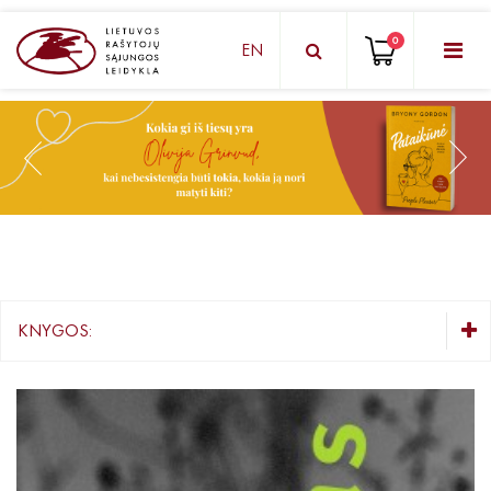
0
EN
KNYGŲ DĖŽUTĖ - STAIGMENA
Grožinė literatūra
Knygos vaikams ir paaugliams
Negrožinė literatūra
El. knygos
KNYGOS:
Audioknygos
KNYGŲ DĖŽUTĖ - STAIGMENA
Knygos su autografais
Grožinė literatūra
Knygos vaikams ir paaugliams
KNYGOS PIGIAU
Negrožinė literatūra