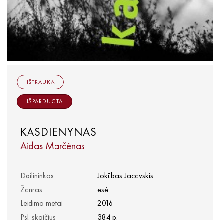
IŠTRAUKA
IŠPARDUOTA
KASDIENYNAS
Aidas Marčėnas
Dailininkas
Jokūbas Jacovskis
Žanras
esė
Leidimo metai
2016
Psl. skaičius
384 p.