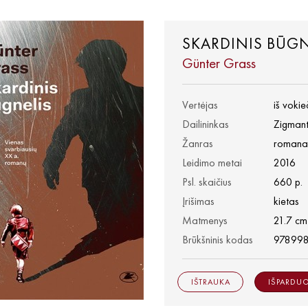
SKARDINIS BŪGN
Günter Grass
Vertėjas
iš voki
Dailininkas
Zigmant
Žanras
romana
Leidimo metai
2016
Psl. skaičius
660 p.
Įrišimas
kietas
Matmenys
21.7 cm
Brūkšninis kodas
97899
IŠTRAUKA
IŠPARDU