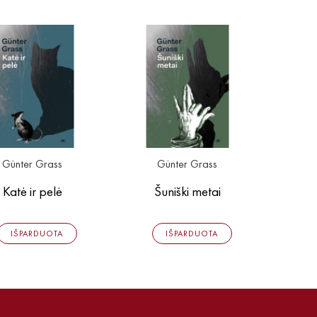
Günter Grass
Günter Grass
Katė ir pelė
Šuniški metai
IŠPARDUOTA
IŠPARDUOTA