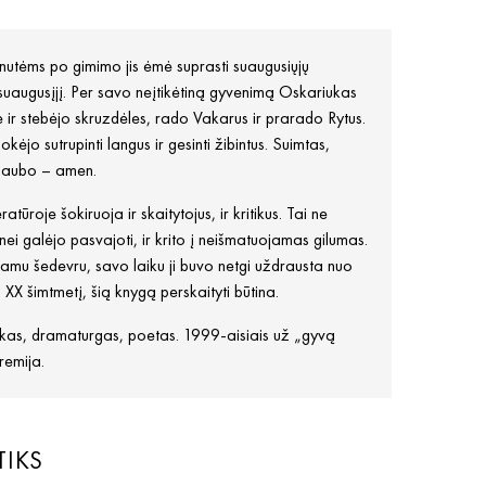
nutėms po gimimo jis ėmė suprasti suaugusiųjų
 suaugusįjį. Per savo neįtikėtiną gyvenimą Oskariukas
 ir stebėjo skruzdėles, rado Vakarus ir prarado Rytus.
ėjo sutrupinti langus ir gesinti žibintus. Suimtas,
o baubo – amen.
atūroje šokiruoja ir skaitytojus, ir kritikus. Tai ne
i galėjo pasvajoti, ir krito į neišmatuojamas gilumas.
tamu šedevru, savo laiku ji buvo netgi uždrausta nuo
i XX šimtmetį, šią knygą perskaityti būtina.
inkas, dramaturgas, poetas. 1999-aisiais už „gyvą
remija.
TIKS