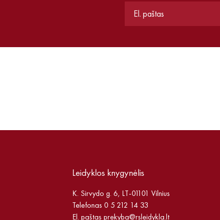
Leidyklos knygynėlis
K. Sirvydo g. 6, LT-01101 Vilnius
Telefonas 0 5 212 14 33
El. paštas
prekyba@rsleidykla.lt