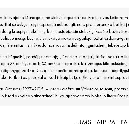
. laisvajame Dancige gimė stebuklingas vaikas. Praėjus vos kelioms mi
s. Bet sulaukęs trejų nusprendė nebeaugti, nors protu pranoko bet kurį
 daug kraupių nusikaltimų bei nuostabiausių stebuklų, kosėjo bažnyčiose
 nesiliovė mušęs būgno. Jis niekada nieko nesigailėjo, užtat uždainavęs mok
tas, išteisintas, jis ir švęsdamas savo trisdešimtąjį gimtadienį tebebijoj
inis būgnelis", pradėjęs garsiąją „Dancigo trilogiją", iki šiol pasaulio liter
apie XX amžių, o pats XX amžius – epocha, kai žmogus kilo aukščiau, ne
s šią knygą vadino Dievą niekinančia pornografija, kai kas – neprilygs
loko iki Iberijos pusiasalio. Kad ir kaip būtų, aišku viena – norint suprast
is Grassas (1927–2015) – vienas didžiausių Vokietijos talentų, prozin
to istorijos veido vaizdavimą" buvo apdovanotas Nobelio literatūros p
JUMS TAIP PAT PA