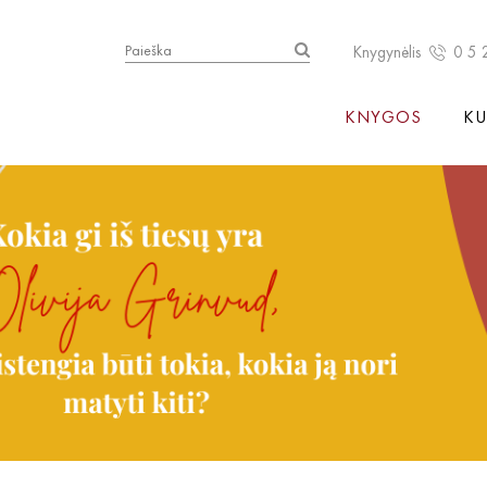
Knygynėlis
0 5 
KNYGOS
KU