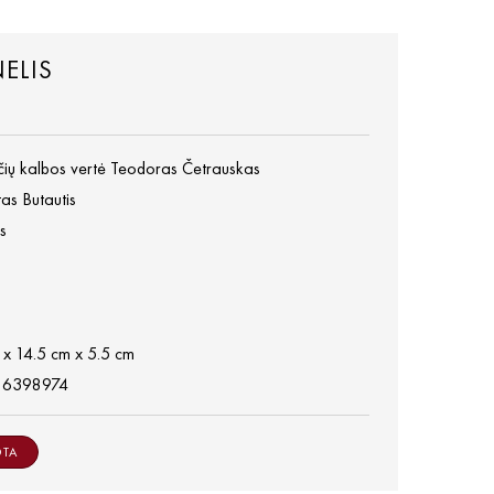
ELIS
ečių kalbos vertė Teodoras Četrauskas
as Butautis
s
 x 14.5 cm x 5.5 cm
86398974
OTA