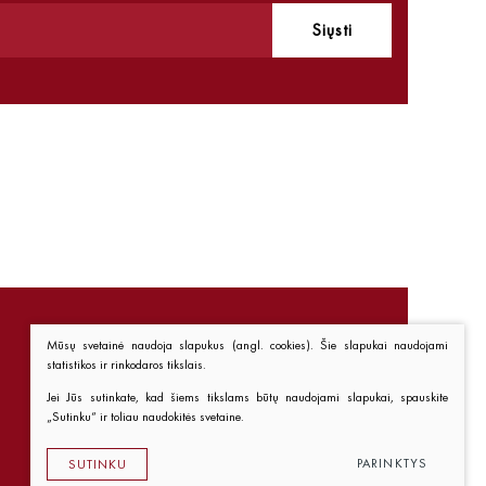
Siųsti
Mūsų svetainė naudoja slapukus (angl. cookies). Šie slapukai naudojami
statistikos ir rinkodaros tikslais.
Nuorodos
Jei Jūs sutinkate, kad šiems tikslams būtų naudojami slapukai, spauskite
„Sutinku“ ir toliau naudokitės svetaine.
Kaip pirkti
Taisyklės
PARINKTYS
SUTINKU
Privatumo politika