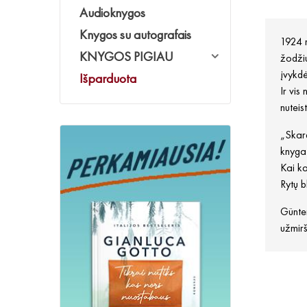
Audioknygos
Knygos su autografais
1924 m
KNYGOS PIGIAU
žodžiu
įvykdė
Išparduota
Ir vis
nuteis
„Skard
knyga 
Kai ka
Rytų b
Günter
užmirš