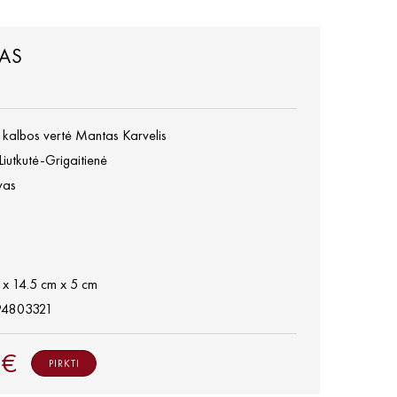
AS
ų kalbos vertė Mantas Karvelis
Liutkutė-Grigaitienė
vas
 x 14.5 cm x 5 cm
94803321
 €
PIRKTI