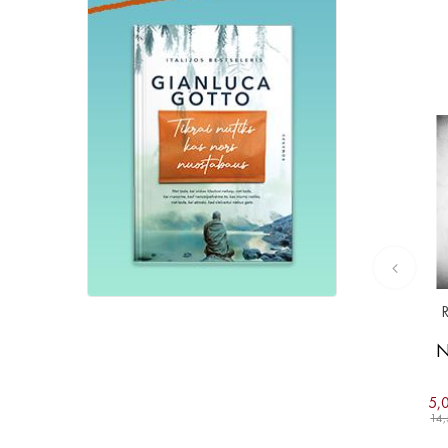
N
5,
14,