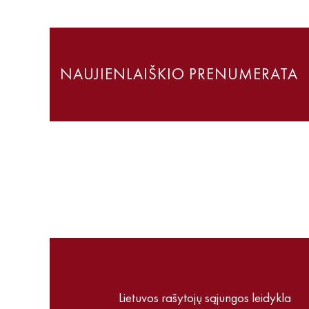
NAUJIENLAIŠKIO PRENUMERATA
Lietuvos rašytojų sąjungos leidykla