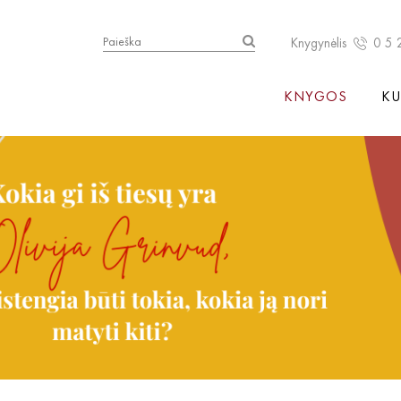
Knygynėlis
0 5 
KNYGOS
KU