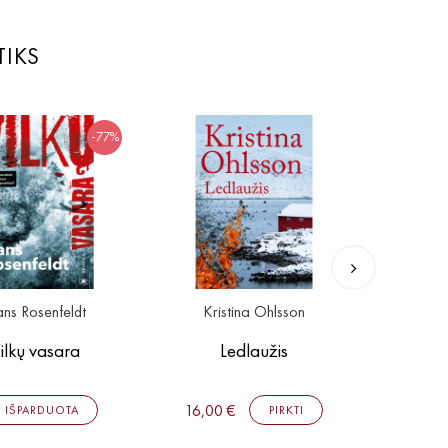
TIKS
-77%
ns Rosenfeldt
Kristina Ohlsson
Kris
ilkų vasara
Ledlaužis
16,00 €
16,00 
IŠPARDUOTA
PIRKTI