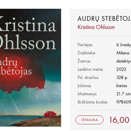
AUDRŲ STEBĖTOJ
Kristina Ohlsson
Vertėjas
iš šved
Dailininkė
Milena 
Žanras
detekty
Leidimo metai
2022
Psl. skaičius
528 p.
Įrišimas
kietas
Matmenys
21.7 cm
Brūkšninis kodas
97860
16,00
IŠTRAUKA