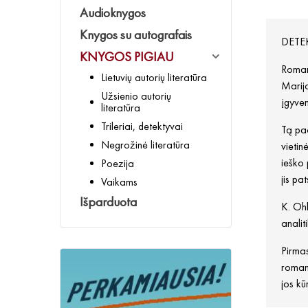
Audioknygos
Knygos su autografais
DETE
KNYGOS PIGIAU
Romanu
Lietuvių autorių literatūra
Marija
Užsienio autorių
įgyven
literatūra
Trileriai, detektyvai
Tą pač
Negrožinė literatūra
vietin
ieško 
Poezija
jis pa
Vaikams
Išparduota
K. Ohl
analit
Pirmas
roman
jos kū