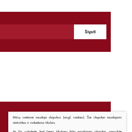
Siųsti
Mūsų svetainė naudoja slapukus (angl. cookies). Šie slapukai naudojami
statistikos ir rinkodaros tikslais.
Nuorodos
Jei Jūs sutinkate, kad šiems tikslams būtų naudojami slapukai, spauskite