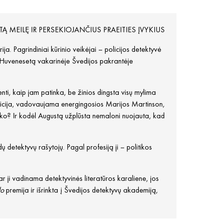
MEILĘ IR PERSEKIOJANČIUS PRAEITIES ĮVYKIUS
. Pagrindiniai kūrinio veikėjai – policijos detektyvė
į Huvenesetą vakarinėje Švedijos pakrantėje
ti, kaip jam patinka, be žinios dingsta visų mylima
olicija, vadovaujama energingosios Marijos Martinson,
nutiko? Ir kodėl Augustą užplūsta nemaloni nuojauta, kad
ų detektyvų rašytojų. Pagal profesiją ji – politikos
ji vadinama detektyvinės literatūros karaliene, jos
lo
premija ir išrinkta į Švedijos detektyvų akademiją,