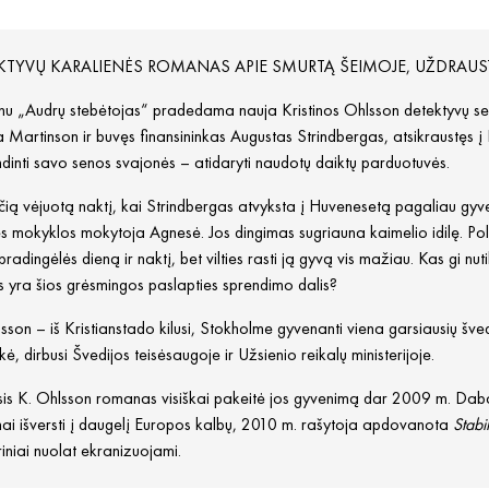
KTYVŲ KARALIENĖS ROMANAS APIE SMURTĄ ŠEIMOJE, UŽDRAUSTĄ 
 „Audrų stebėtojas“ pradedama nauja Kristinos Ohlsson detektyvų serija
 Martinson ir buvęs finansininkas Augustas Strindbergas, atsikraustęs 
dinti savo senos svajonės – atidaryti naudotų daiktų parduotuvės.
ią vėjuotą naktį, kai Strindbergas atvyksta į Huvenesetą pagaliau gyven
ės mokyklos mokytoja Agnesė. Jos dingimas sugriauna kaimelio idilę. P
pradingėlės dieną ir naktį, bet vilties rasti ją gyvą vis mažiau. Kas gi 
ts yra šios grėsmingos paslapties sprendimo dalis?
sson – iš Kristianstado kilusi, Stokholme gyvenanti viena garsiausių šved
ikė, dirbusi Švedijos teisėsaugoje ir Užsienio reikalų ministerijoje.
is K. Ohlsson romanas visiškai pakeitė jos gyvenimą dar 2009 m. Dabar 
ai išversti į daugelį Europos kalbų, 2010 m. rašytoja apdovanota
Stabi
riniai nuolat ekranizuojami.