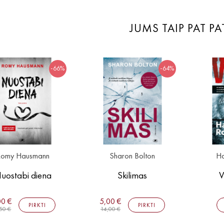
JUMS TAIP PAT PA
-66%
-64%
Romy Hausmann
Sharon Bolton
Ha
uostabi diena
Skilimas
V
00 €
5,00 €
PIRKTI
PIRKTI
50 €
14,00 €