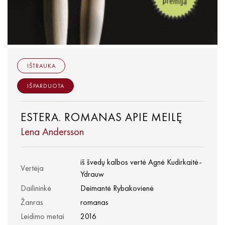
IŠTRAUKA
IŠPARDUOTA
ESTERA. ROMANAS APIE MEILĘ
Lena Andersson
iš švedų kalbos vertė Agnė Kudirkaitė-
Vertėja
Ydrauw
Dailininkė
Deimantė Rybakovienė
Žanras
romanas
Leidimo metai
2016