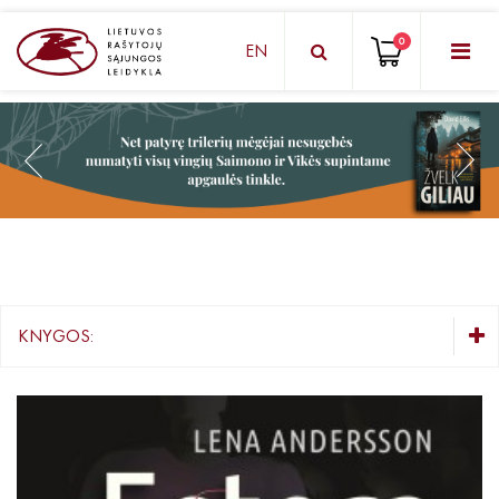
0
EN
KNYGŲ DĖŽUTĖ - STAIGMENA
Grožinė literatūra
Knygos vaikams ir paaugliams
Negrožinė literatūra
El. knygos
KNYGOS:
Audioknygos
KNYGŲ DĖŽUTĖ - STAIGMENA
Knygos su autografais
Grožinė literatūra
Knygos vaikams ir paaugliams
KNYGOS PIGIAU
Negrožinė literatūra