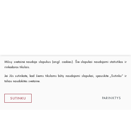
Mūsų svetainė naudoja slapukus (angl. cookies). Šie slapukai naudojami statistikos ir
rinkodaros tikslais.
Jei Jūs sutinkate, kad šiems tikslams būtų naudojami slapukai, spauskite „Sutinku“ ir
toliau naudokitės svetaine.
PARINKTYS
SUTINKU