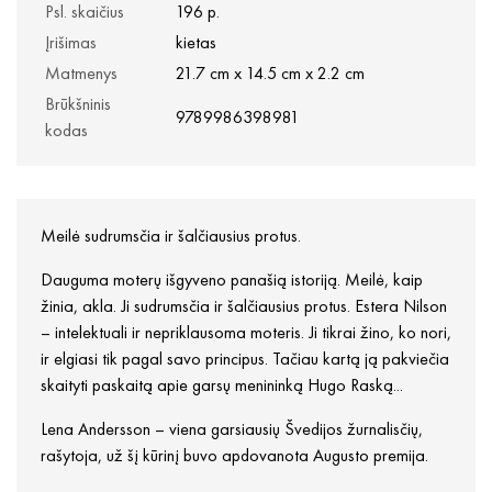
Psl. skaičius
196 p.
Įrišimas
kietas
Matmenys
21.7 cm x 14.5 cm x 2.2 cm
Brūkšninis
9789986398981
kodas
Meilė sudrumsčia ir šalčiausius protus.
Dauguma moterų išgyveno panašią istoriją. Meilė, kaip
žinia, akla. Ji sudrumsčia ir šalčiausius protus. Estera Nilson
– intelektuali ir nepriklausoma moteris. Ji tikrai žino, ko nori,
ir elgiasi tik pagal savo principus. Tačiau kartą ją pakviečia
skaityti paskaitą apie garsų menininką Hugo Raską...
Lena Andersson – viena garsiausių Švedijos žurnalisčių,
rašytoja, už šį kūrinį buvo apdovanota Augusto premija.