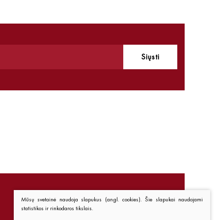
Siųsti
Mūsų svetainė naudoja slapukus (angl. cookies). Šie slapukai naudojami
statistikos ir rinkodaros tikslais.
Nuorodos