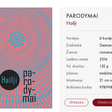
PARODYMAI
Hailji
Vertėjas
iš korė
Dailininkė
Deiman
Žanras
romana
Leidimo metai
2016
Psl. skaičius
152 p.
Įrišimas
minkštas
Matmenys
21 cm x
Brūkšninis kodas
97899
IŠTRAUKA
IŠPARDU