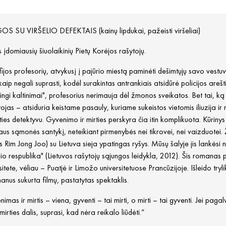
S SU VIRŠELIO DEFEKTAIS (kainų lipdukai, pažeisti viršeliai)
 įdomiausių šiuolaikinių Pietų Korėjos rašytojų.
fijos profesorių, atvykusį į pajūrio miestą paminėti dešimtųjų savo vestuvi
ekaip negali suprasti, kodėl surakintas antrankiais atsidūrė policijos are
ngi kaltinimai", profesorius nerimauja dėl žmonos sveikatos. Bet tai, ką tvir
tojas – atsiduria keistame pasauly, kuriame sukeistos vietomis iliuzija 
ties detektyvu. Gyvenimo ir mirties perskyra čia itin komplikuota. Kūrinys
s sąmonės santykį, neteikiant pirmenybės nei tikrovei, nei vaizduotei. Ž
 Rim Jong Joo) su Lietuva sieja ypatingas ryšys. Mūsų šalyje jis lankėsi 
o respublika" (Lietuvos rašytojų sąjungos leidykla, 2012). Šis romanas p
sitete, vėliau – Puatjė ir Limožo universitetuose Prancūzijoje. Išleido try
anus sukurta filmų, pastatytas spektaklis.
imas ir mirtis – viena, gyventi – tai mirti, o mirti – tai gyventi. Jei paga
k mirties dalis, suprasi, kad nėra reikalo liūdėti.“