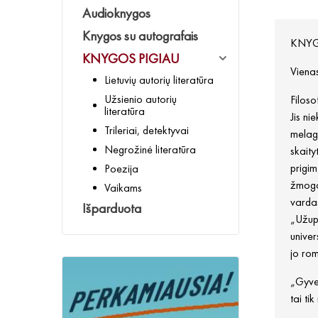
Audioknygos
Knygos su autografais
KNYGO
KNYGOS PIGIAU
Vienas
Lietuvių autorių literatūra
Užsienio autorių
Filoso
literatūra
Jis ni
Trileriai, detektyvai
melagi
Negrožinė literatūra
skaity
prigim
Poezija
žmogau
Vaikams
vardas
Išparduota
„Užupi
univer
jo rom
„Gyven
tai ti