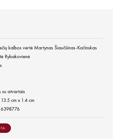
jiečių kalbos vertė Martynas Šiaučiūnas-Kačinskas
tė Rybakovienė
s
 su atvartais
 13.5 cm x 1.4 cm
86398776
OTA