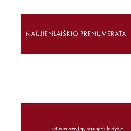
NAUJIENLAIŠKIO PRENUMERATA
Lietuvos rašytojų sąjungos leidykla