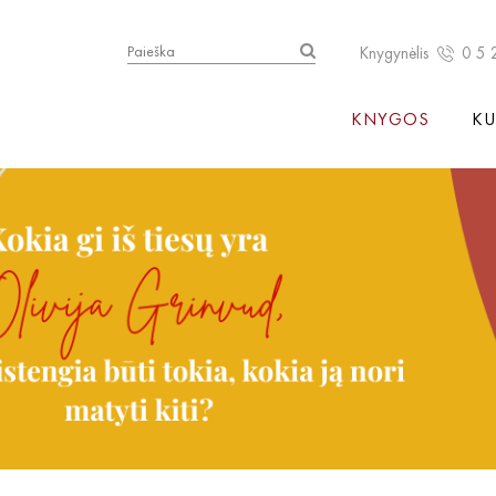
Knygynėlis
0 5 
KNYGOS
KU