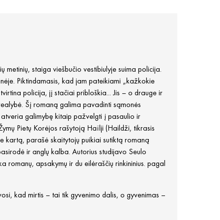
ų metinių, staiga viešbučio vestibiulyje suima policija.
štinėje. Piktindamasis, kad jam pateikiami „kažkokie
tina policija, jį stačiai pribloškia... Jis – o drauge ir
ir realybė. Šį romaną galima pavadinti sąmonės
 atveria galimybę kitaip pažvelgti į pasaulio ir
ymų Pietų Korėjos rašytoją Haïlji (Haildži, tikrasis
ne kartą, parašė skaitytojų puikiai sutiktą romaną
asirodė ir anglų kalba. Autorius studijavo Seulo
lika romanų, apsakymų ir du eilėraščių rinkininius. pagal
lvosi, kad mirtis – tai tik gyvenimo dalis, o gyvenimas –