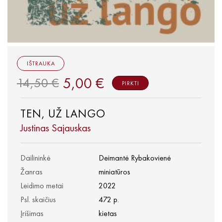
IŠTRAUKA
5,00 €
14,50 €
PIRKTI
TEN, UŽ LANGO
Justinas Sajauskas
Dailininkė
Deimantė Rybakovienė
Žanras
miniatūros
Leidimo metai
2022
Psl. skaičius
472 p.
Įrišimas
kietas