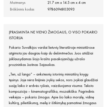
Matmenys
21.7 cm x 14.5 cm x 4 cm
Brūkšninis kodas
9786094803093
ĮPRASMINTA NE VIENO ŽMOGAUS, O VISO POKARIO
ISTORIJA
Pokario Suvalkijos vardai lietuvių literatūroje miniatiūrose
atgimsta jau daugiau kaip du dešimtmečius. Juos atidžiai
įsiklausydamas šiojo krašto pasakojančiųjų užrašo
prozininkas Justinas Sajauskas.
„Ten, už lango“ – ankstesnių istorinių miniatiūrų knygų
tęsinys. Joje nėra linijinės įvykių sekos, nors įvykiai glaudžiai
susiję laiko ir erdvės ryšiais, vaizduojama visuma. Teksto
kompozicija – kinematografiška, mozaikiška. Pagrindinis
veikėjas – pokario žmogus. Apie šio laiko moralę, vidinę
kultūrą, pilietiškumą, meilę ir ištikimybę pamatinei žmogaus