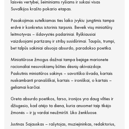
laisvės vertybei, šeiminiams ryšiams ir sukasi visas
Suvalkijos krašto pokario etapas.
Pasakojimas sutelkiamas ties laiko įvykiu: jungtimis tampa
erdvė ir konkretus istorinis tarpsnis. Beveik visų miniatiūrų
leitmotyvas – išdavystės padariniai. Ryškiausiai
vaizduojami partizanų ir stribų susidūrimai. Taupūs, trumpi,
bet talpūs sakiniai alsuoja absurdo, paradokso poetika.
Miniatiūrose žmogus dažnai tampa bejėge marionete
racionaliai nesuvokiamų būties dėsnių akivaizdoje.
Paskutinis miniatiūros sakinys – savotiška išvada, kartais
nuskambanti pranašiškai, kartais – ironiškai, o kartais –
geliamai karčiai.
Greta absurdo poetikos, farso, ironijos yra daug vilties ir
džiugesio, kad atėjo ta diena, kuria anuomet taip tikėjo
žmonės – ir jų vardai neužmiršti. Liko ženkluose.
Justinas Sajauskas – rašytojas, muziejininkas, redaktorius,