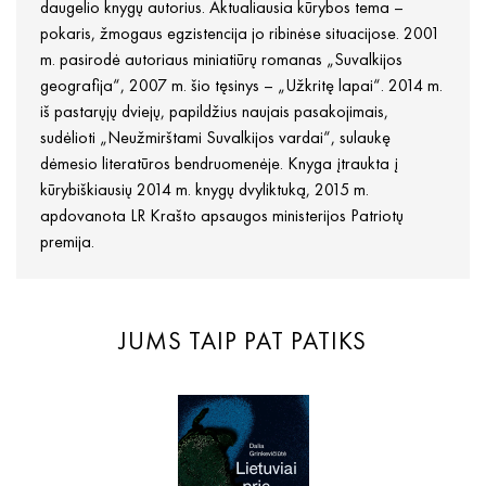
daugelio knygų autorius. Aktualiausia kūrybos tema –
pokaris, žmogaus egzistencija jo ribinėse situacijose. 2001
m. pasirodė autoriaus miniatiūrų romanas „Suvalkijos
geografija“, 2007 m. šio tęsinys – „Užkritę lapai“. 2014 m.
iš pastarųjų dviejų, papildžius naujais pasakojimais,
sudėlioti „Neužmirštami Suvalkijos vardai“, sulaukę
dėmesio literatūros bendruomenėje. Knyga įtraukta į
kūrybiškiausių 2014 m. knygų dvyliktuką, 2015 m.
apdovanota LR Krašto apsaugos ministerijos Patriotų
premija.
JUMS TAIP PAT PATIKS