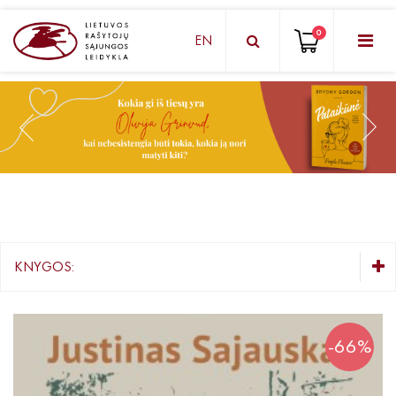
0
EN
KNYGŲ DĖŽUTĖ - STAIGMENA
Grožinė literatūra
Knygos vaikams ir paaugliams
Negrožinė literatūra
El. knygos
KNYGOS:
Audioknygos
KNYGŲ DĖŽUTĖ - STAIGMENA
Knygos su autografais
Grožinė literatūra
-66%
Knygos vaikams ir paaugliams
KNYGOS PIGIAU
Negrožinė literatūra