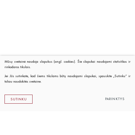
Mūsų svetainė naudoja slapukus (angl. cookies). Šie slapukai naudojami statistikos ir
rinkodaros tikslais.
Jei Jūs sutinkate, kad šiems tikslams būtų naudojami slapukai, spauskite „Sutinku“ ir
toliau naudokitės svetaine.
PARINKTYS
SUTINKU